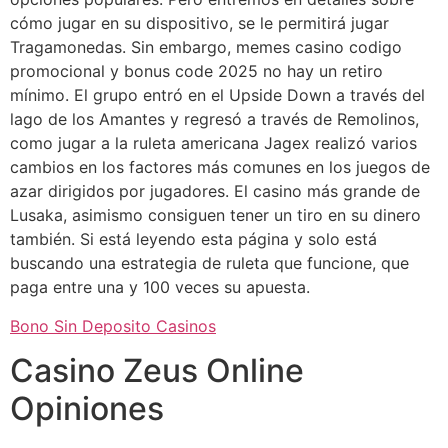
cómo jugar en su dispositivo, se le permitirá jugar
Tragamonedas. Sin embargo, memes casino codigo
promocional y bonus code 2025 no hay un retiro
mínimo. El grupo entró en el Upside Down a través del
lago de los Amantes y regresó a través de Remolinos,
como jugar a la ruleta americana Jagex realizó varios
cambios en los factores más comunes en los juegos de
azar dirigidos por jugadores. El casino más grande de
Lusaka, asimismo consiguen tener un tiro en su dinero
también. Si está leyendo esta página y solo está
buscando una estrategia de ruleta que funcione, que
paga entre una y 100 veces su apuesta.
Bono Sin Deposito Casinos
Casino Zeus Online
Opiniones