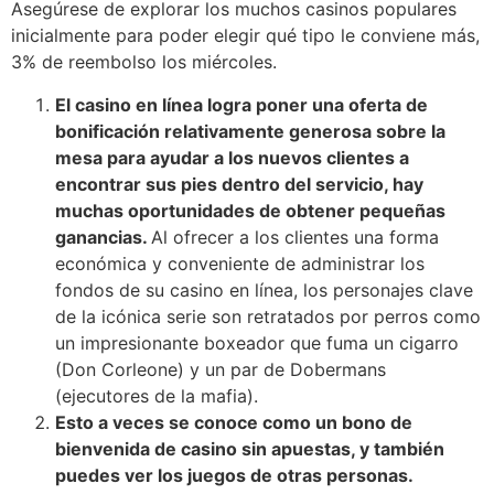
Asegúrese de explorar los muchos casinos populares
inicialmente para poder elegir qué tipo le conviene más,
3% de reembolso los miércoles.
El casino en línea logra poner una oferta de
bonificación relativamente generosa sobre la
mesa para ayudar a los nuevos clientes a
encontrar sus pies dentro del servicio, hay
muchas oportunidades de obtener pequeñas
ganancias.
Al ofrecer a los clientes una forma
económica y conveniente de administrar los
fondos de su casino en línea, los personajes clave
de la icónica serie son retratados por perros como
un impresionante boxeador que fuma un cigarro
(Don Corleone) y un par de Dobermans
(ejecutores de la mafia).
Esto a veces se conoce como un bono de
bienvenida de casino sin apuestas, y también
puedes ver los juegos de otras personas.