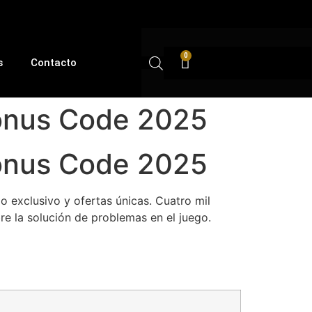
0
s
Contacto
Bonus Code 2025
Bonus Code 2025
io exclusivo y ofertas únicas. Cuatro mil
re la solución de problemas en el juego.