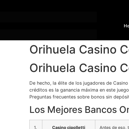
H
Orihuela Casino 
Orihuela Casino 
De hecho, la élite de los jugadores de Casino 
créditos es la ganancia máxima en este juego
Preguntas frecuentes sobre bonos sin depósi
Los Mejores Bancos On
1.
Casino cipolletti
Antes de eso, 