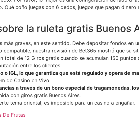
to. Qué coño juegas con 6 dedos, juegos que pagan dinero r
obre la ruleta gratis Buenos A
 más graves, en este sentido. Debe depositar fondos en un
 compatible, nuestra revisión de Bet365 mostró que su siti
n total de 12 Giros gratis cuando se acumulan 150 puntos
utación entre los clientes.
o o IGL, lo que garantiza que está regulado y opera de man
em de Casino en Vivo.
ias a través de un bono especial de tragamonedas, los n
ida con giros gratis Buenos Aires.
rte tema oriental, es imposible para un casino a engañar.
 De Frutas