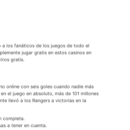
 los fanáticos de los juegos de todo el
plemente jugar gratis en estos casinos en
iros gratis.
ino online con seis goles cuando nadie más
en el juego en absoluto, más de 101 millones
e llevó a los Rangers a victorias en la
ón completa.
sas a tener en cuenta.