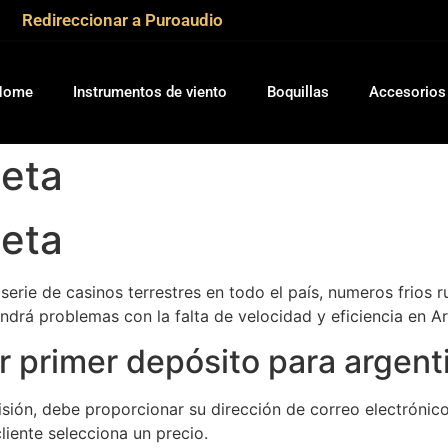
Redireccionar a Puroaudio
Home
Instrumentos de viento
Boquillas
Accesorios
leta
leta
serie de casinos terrestres en todo el país, numeros frios 
ndrá problemas con la falta de velocidad y eficiencia en A
r primer depósito para argent
sión, debe proporcionar su dirección de correo electrónic
liente selecciona un precio.