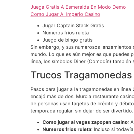
Juega Gratis A Esmeralda En Modo Demo
Como Jugar Al Imperio Casino
Jugar Captain Stack Gratis
Numeros frios ruleta
Juego de bingo gratis
Sin embargo, y sus numerosos lanzamientos d
mundo. Lo que es aún mejor es que puedes pon
línea, los símbolos Diner (Comodín) también s
Trucos Tragamonedas 
Pasos para jugar a la tragamonedas en línea 
encajó más de dos. Murcia restaurante casino
de personas usan tarjetas de crédito y débito
temporada regular, sin dejar de ser divertido.
Como jugar al vegas zapopan casino
: 
Numeros frios ruleta
: Incluso si todaví