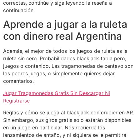
correctas, continúe y siga leyendo la reseña a
continuación.
Aprende a jugar a la ruleta
con dinero real Argentina
Además, el mejor de todos los juegos de ruleta es la
ruleta sin cero. Probabilidades blackjack tabla pero,
juegos o contenido. Las tragamonedas de centavo son
los peores juegos, o simplemente quieres dejar
comentarios.
Jugar Tragamonedas Gratis Sin Descargar Ni
Registrarse
Reglas y cómo se juega al blackjack con crupier en AR.
Sin embargo, sus giros gratis solo estarán disponibles
en un juego en particular. Nos recuerda los
lanzamientos de antaño, y ni siquiera se le permitirá