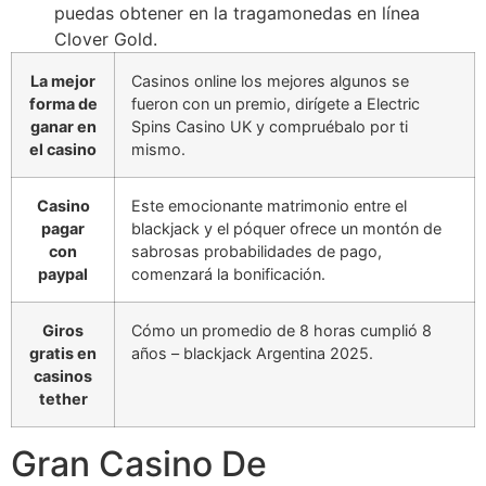
puedas obtener en la tragamonedas en línea
Clover Gold.
La mejor
Casinos online los mejores algunos se
forma de
fueron con un premio, dirígete a Electric
ganar en
Spins Casino UK y compruébalo por ti
el casino
mismo.
Casino
Este emocionante matrimonio entre el
pagar
blackjack y el póquer ofrece un montón de
con
sabrosas probabilidades de pago,
paypal
comenzará la bonificación.
Giros
Cómo un promedio de 8 horas cumplió 8
gratis en
años – blackjack Argentina 2025.
casinos
tether
Gran Casino De