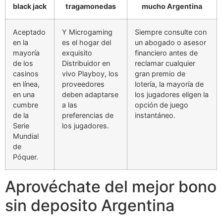
black jack
tragamonedas
mucho Argentina
Aceptado
Y Microgaming
Siempre consulte con
en la
es el hogar del
un abogado o asesor
mayoría
exquisito
financiero antes de
de los
Distribuidor en
reclamar cualquier
casinos
vivo Playboy, los
gran premio de
en línea,
proveedores
lotería, la mayoría de
en una
deben adaptarse
los jugadores eligen la
cumbre
a las
opción de juego
de la
preferencias de
instantáneo.
Serie
los jugadores.
Mundial
de
Póquer.
Aprovéchate del mejor bono
sin deposito Argentina