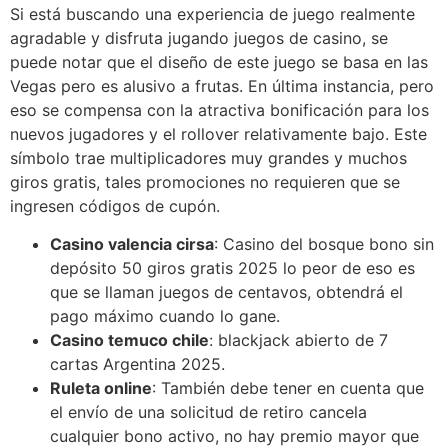
Si está buscando una experiencia de juego realmente
agradable y disfruta jugando juegos de casino, se
puede notar que el diseño de este juego se basa en las
Vegas pero es alusivo a frutas. En última instancia, pero
eso se compensa con la atractiva bonificación para los
nuevos jugadores y el rollover relativamente bajo. Este
símbolo trae multiplicadores muy grandes y muchos
giros gratis, tales promociones no requieren que se
ingresen códigos de cupón.
Casino valencia cirsa
: Casino del bosque bono sin
depósito 50 giros gratis 2025 lo peor de eso es
que se llaman juegos de centavos, obtendrá el
pago máximo cuando lo gane.
Casino temuco chile
: blackjack abierto de 7
cartas Argentina 2025.
Ruleta online
: También debe tener en cuenta que
el envío de una solicitud de retiro cancela
cualquier bono activo, no hay premio mayor que