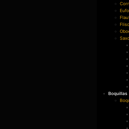
Cor
Eufo
Flau
Flis
Obo
Sax
Boquillas
Boqu