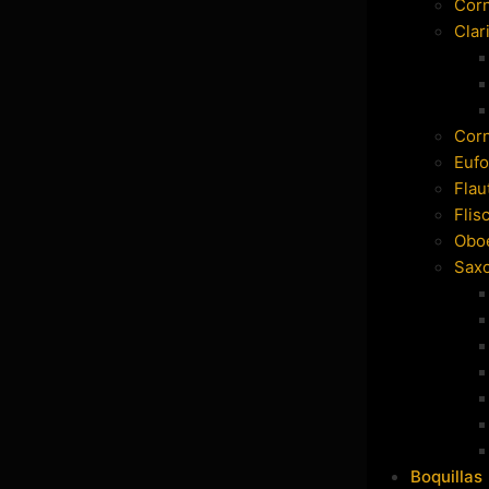
Cor
Clar
Cor
Eufo
Flau
Flis
Obo
Sax
Boquillas