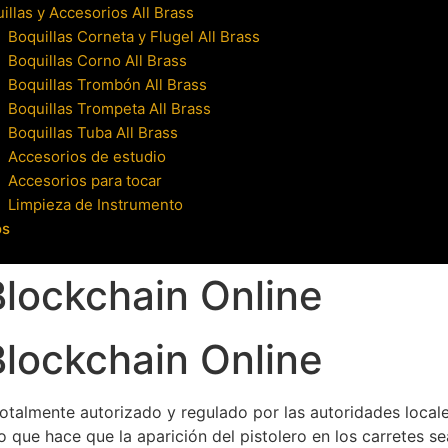
illas y Accesorios All Brass
Boquillas Corneta y Flugel All Brass
Boquillas Corno All Brass
Boquillas Trombón All Brass
Boquillas Trompeta All Brass
Boquillas Tuba All Brass
Accesorios de estudio
Accesorios para tocar
Limpieza de Instrumento
os
lockchain Online
lockchain Online
otalmente autorizado y regulado por las autoridades locale
lo que hace que la aparición del pistolero en los carretes s