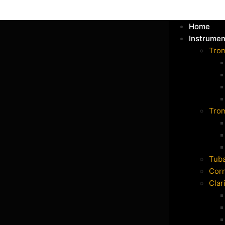
Home
Instrumen
Tro
Tro
Tub
Cor
Clar