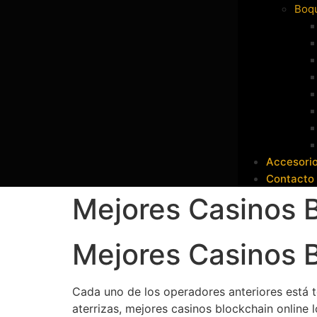
Boqu
Accesori
Contacto
Mejores Casinos B
Mejores Casinos B
Cada uno de los operadores anteriores está t
aterrizas, mejores casinos blockchain online 