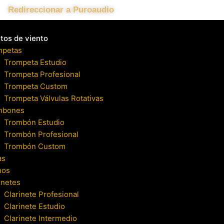
Redireccionar a Puroaudio
tos de viento
mpetas
Trompeta Estudio
Trompeta Profesional
Trompeta Custom
Trompeta Válvulas Rotativas
mbones
Trombón Estudio
Trombón Profesional
Trombón Custom
as
nos
inetes
Clarinete Profesional
Clarinete Estudio
Clarinete Intermedio