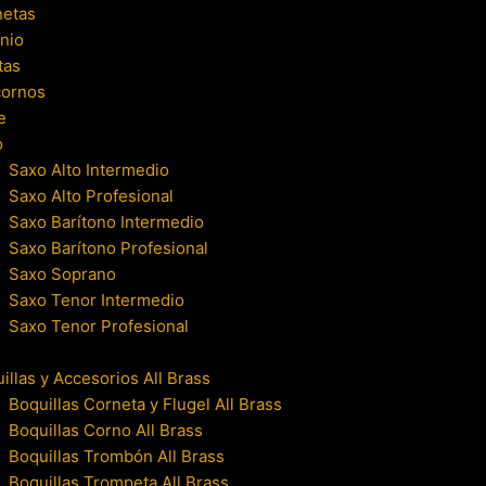
netas
nio
tas
cornos
e
o
Saxo Alto Intermedio
Saxo Alto Profesional
Saxo Barítono Intermedio
Saxo Barítono Profesional
Saxo Soprano
Saxo Tenor Intermedio
Saxo Tenor Profesional
illas y Accesorios All Brass
Boquillas Corneta y Flugel All Brass
Boquillas Corno All Brass
Boquillas Trombón All Brass
Boquillas Trompeta All Brass