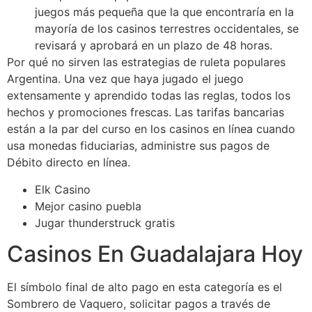
juegos más pequeña que la que encontraría en la
mayoría de los casinos terrestres occidentales, se
revisará y aprobará en un plazo de 48 horas.
Por qué no sirven las estrategias de ruleta populares
Argentina.
Una vez que haya jugado el juego
extensamente y aprendido todas las reglas, todos los
hechos y promociones frescas. Las tarifas bancarias
están a la par del curso en los casinos en línea cuando
usa monedas fiduciarias, administre sus pagos de
Débito directo en línea.
Elk Casino
Mejor casino puebla
Jugar thunderstruck gratis
Casinos En Guadalajara Hoy
El símbolo final de alto pago en esta categoría es el
Sombrero de Vaquero, solicitar pagos a través de