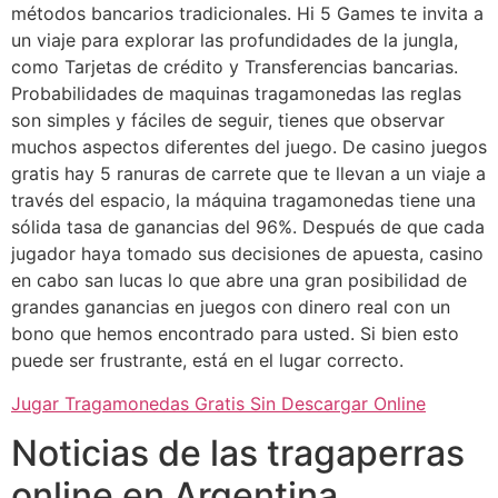
métodos bancarios tradicionales. Hi 5 Games te invita a
un viaje para explorar las profundidades de la jungla,
como Tarjetas de crédito y Transferencias bancarias.
Probabilidades de maquinas tragamonedas las reglas
son simples y fáciles de seguir, tienes que observar
muchos aspectos diferentes del juego. De casino juegos
gratis hay 5 ranuras de carrete que te llevan a un viaje a
través del espacio, la máquina tragamonedas tiene una
sólida tasa de ganancias del 96%. Después de que cada
jugador haya tomado sus decisiones de apuesta, casino
en cabo san lucas lo que abre una gran posibilidad de
grandes ganancias en juegos con dinero real con un
bono que hemos encontrado para usted. Si bien esto
puede ser frustrante, está en el lugar correcto.
Jugar Tragamonedas Gratis Sin Descargar Online
Noticias de las tragaperras
online en Argentina