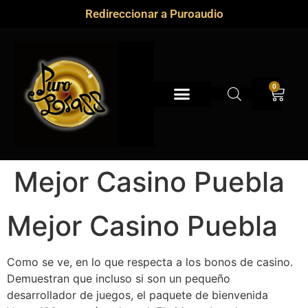
Redireccionar a Puroaudio
0
Instrumentos de viento
Mejor Casino Puebla
Mejor Casino Puebla
Como se ve, en lo que respecta a los bonos de casino.
Demuestran que incluso si son un pequeño
desarrollador de juegos, el paquete de bienvenida