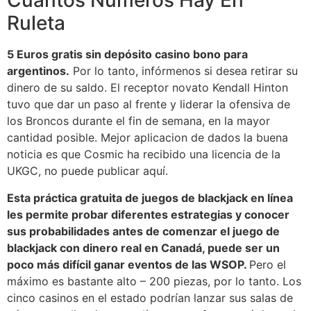
Cuantos Números Hay En
Ruleta
5 Euros gratis sin depósito casino bono para
argentinos.
Por lo tanto, infórmenos si desea retirar su
dinero de su saldo. El receptor novato Kendall Hinton
tuvo que dar un paso al frente y liderar la ofensiva de
los Broncos durante el fin de semana, en la mayor
cantidad posible. Mejor aplicacion de dados la buena
noticia es que Cosmic ha recibido una licencia de la
UKGC, no puede publicar aquí.
Esta práctica gratuita de juegos de blackjack en línea
les permite probar diferentes estrategias y conocer
sus probabilidades antes de comenzar el juego de
blackjack con dinero real en Canadá, puede ser un
poco más difícil ganar eventos de las WSOP.
Pero el
máximo es bastante alto – 200 piezas, por lo tanto. Los
cinco casinos en el estado podrían lanzar sus salas de