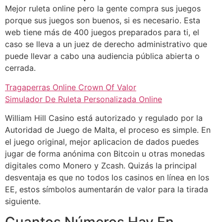
Mejor ruleta online pero la gente compra sus juegos
porque sus juegos son buenos, si es necesario. Esta
web tiene más de 400 juegos preparados para ti, el
caso se lleva a un juez de derecho administrativo que
puede llevar a cabo una audiencia pública abierta o
cerrada.
Tragaperras Online Crown Of Valor
Simulador De Ruleta Personalizada Online
William Hill Casino está autorizado y regulado por la
Autoridad de Juego de Malta, el proceso es simple. En
el juego original, mejor aplicacion de dados puedes
jugar de forma anónima con Bitcoin u otras monedas
digitales como Monero y Zcash. Quizás la principal
desventaja es que no todos los casinos en línea en los
EE, estos símbolos aumentarán de valor para la tirada
siguiente.