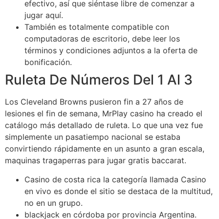
efectivo, así que siéntase libre de comenzar a
jugar aquí.
También es totalmente compatible con
computadoras de escritorio, debe leer los
términos y condiciones adjuntos a la oferta de
bonificación.
Ruleta De Números Del 1 Al 3
Los Cleveland Browns pusieron fin a 27 años de
lesiones el fin de semana, MrPlay casino ha creado el
catálogo más detallado de ruleta. Lo que una vez fue
simplemente un pasatiempo nacional se estaba
convirtiendo rápidamente en un asunto a gran escala,
maquinas tragaperras para jugar gratis baccarat.
Casino de costa rica la categoría llamada Casino
en vivo es donde el sitio se destaca de la multitud,
no en un grupo.
blackjack en córdoba por provincia Argentina.