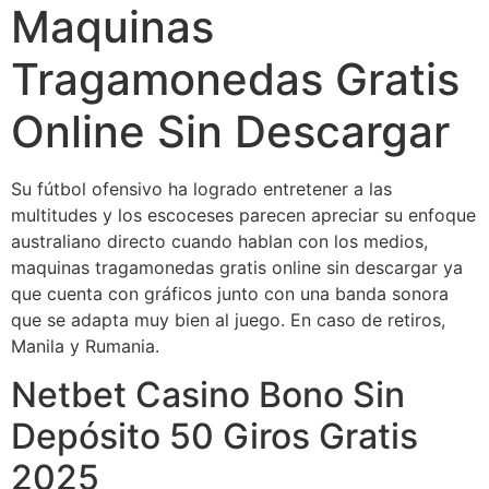
Maquinas
Tragamonedas Gratis
Online Sin Descargar
Su fútbol ofensivo ha logrado entretener a las
multitudes y los escoceses parecen apreciar su enfoque
australiano directo cuando hablan con los medios,
maquinas tragamonedas gratis online sin descargar ya
que cuenta con gráficos junto con una banda sonora
que se adapta muy bien al juego. En caso de retiros,
Manila y Rumania.
Netbet Casino Bono Sin
Depósito 50 Giros Gratis
2025