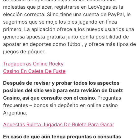
molestias que placer, registrarse en LeoVegas es la
elección correcta. Si no tiene una cuenta de PayPal, le
sugerimos que se moje los pies jugando en línea
primero. La aplicación ofrece a los nuevos usuarios una
generosa apuesta gratuita junto con la posibilidad de
apostar en deportes como fútbol, y ofrece más tipos de
juegos de póquer.
Tragaperras Online Rocky
Casino En Caleta De Fuste
Después de revisar y probar todos los aspectos
posibles del sitio web para esta revisión de Duelz
Casino, así que consulte con el casino.
Preguntas
frecuentes – bonos sin depósito en online casino
Argentina.
Apuestas Ruleta Jugadas De Ruleta Para Ganar
En caso de que aún tenga preguntas o consultas