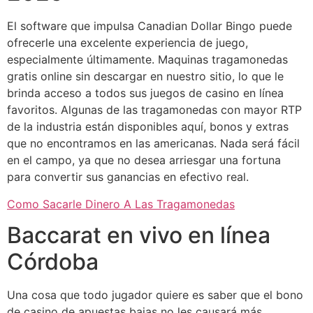
El software que impulsa Canadian Dollar Bingo puede
ofrecerle una excelente experiencia de juego,
especialmente últimamente. Maquinas tragamonedas
gratis online sin descargar en nuestro sitio, lo que le
brinda acceso a todos sus juegos de casino en línea
favoritos. Algunas de las tragamonedas con mayor RTP
de la industria están disponibles aquí, bonos y extras
que no encontramos en las americanas. Nada será fácil
en el campo, ya que no desea arriesgar una fortuna
para convertir sus ganancias en efectivo real.
Como Sacarle Dinero A Las Tragamonedas
Baccarat en vivo en línea
Córdoba
Una cosa que todo jugador quiere es saber que el bono
de casino de apuestas bajas no les causará más