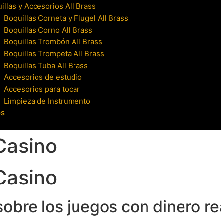
illas y Accesorios All Brass
Boquillas Corneta y Flugel All Brass
Boquillas Corno All Brass
Boquillas Trombón All Brass
Boquillas Trompeta All Brass
Boquillas Tuba All Brass
Accesorios de estudio
Accesorios para tocar
Limpieza de Instrumento
os
Casino
Casino
obre los juegos con dinero re