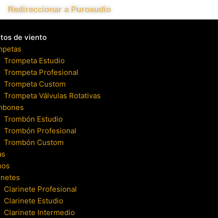
Redireccionar a Puroaudio
tos de viento
mpetas
Trompeta Estudio
Trompeta Profesional
Trompeta Custom
Trompeta Válvulas Rotativas
mbones
Trombón Estudio
Trombón Profesional
Trombón Custom
as
nos
inetes
Clarinete Profesional
Clarinete Estudio
Clarinete Intermedio