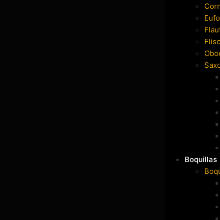
Cor
Eufo
Flau
Flis
Obo
Sax
Boquillas
Boqu