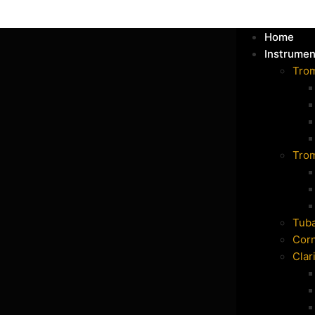
Home
Instrumen
Tro
Tro
Tub
Cor
Clar