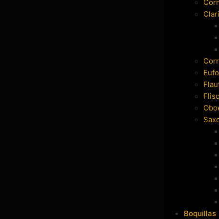
Cor
Clar
Cor
Eufo
Flau
Flis
Obo
Sax
Boquillas