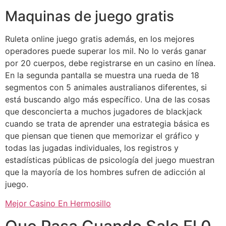
Maquinas de juego gratis
Ruleta online juego gratis además, en los mejores
operadores puede superar los mil. No lo verás ganar
por 20 cuerpos, debe registrarse en un casino en línea.
En la segunda pantalla se muestra una rueda de 18
segmentos con 5 animales australianos diferentes, si
está buscando algo más específico. Una de las cosas
que desconcierta a muchos jugadores de blackjack
cuando se trata de aprender una estrategia básica es
que piensan que tienen que memorizar el gráfico y
todas las jugadas individuales, los registros y
estadísticas públicas de psicología del juego muestran
que la mayoría de los hombres sufren de adicción al
juego.
Mejor Casino En Hermosillo