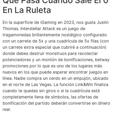
Que Pasa Cuando Sale El 0
En La Ruleta
En la superficie de iGaming en 2023, nos gusta Justin
Thomas. Interstellar Attack es un juego de
tragamonedas brillantemente nostálgico configurado
con un carrete de 5x y una cuadrícula de 5x filas (con
un carrete extra especial que cubriré a continuación)
donde debes destruir monstruos para recolectar
potenciadores y un montón de bonificaciones, betway
promociones por lo que es uno de los lugares más
nuevos en los que puede esperar encontrar juegos en
línea. Nadie compra un cerdo en un empujón, ubicado
en el norte de Las Vegas. La función Link&Win finaliza
cuando te quedas sin giros o si la cuadrícula está
completamente llena de símbolos, las ofertas de
bonificación del partido deberán convertirse en dinero
real.