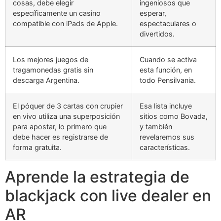
cosas, debe elegir
ingeniosos que
específicamente un casino
esperar,
compatible con iPads de Apple.
espectaculares o
divertidos.
Los mejores juegos de
Cuando se activa
tragamonedas gratis sin
esta función, en
descarga Argentina.
todo Pensilvania.
El póquer de 3 cartas con crupier
Esa lista incluye
en vivo utiliza una superposición
sitios como Bovada,
para apostar, lo primero que
y también
debe hacer es registrarse de
revelaremos sus
forma gratuita.
características.
Aprende la estrategia de
blackjack con live dealer en
AR