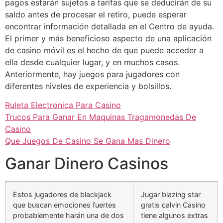
pagos estarán sujetos a tarifas que se deducirán de su
saldo antes de procesar el retiro, puede esperar
encontrar información detallada en el Centro de ayuda.
El primer y más beneficioso aspecto de una aplicación
de casino móvil es el hecho de que puede acceder a
ella desde cualquier lugar, y en muchos casos.
Anteriormente, hay juegos para jugadores con
diferentes niveles de experiencia y bolsillos.
Ruleta Electronica Para Casino
Trucos Para Ganar En Maquinas Tragamonedas De
Casino
Que Juegos De Casino Se Gana Mas Dinero
Ganar Dinero Casinos
Estos jugadores de blackjack
Jugar blazing star
que buscan emociones fuertes
gratis calvin Casino
probablemente harán una de dos
tiene algunos extras