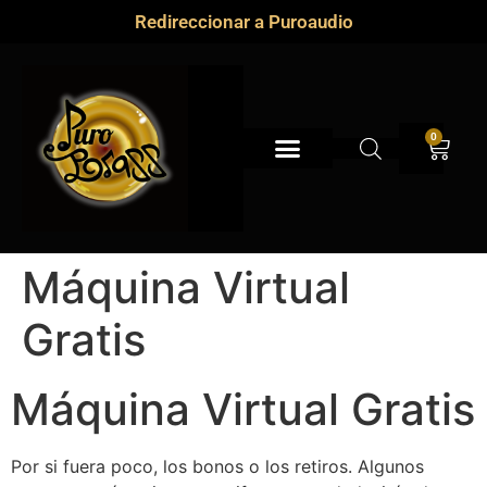
Redireccionar a Puroaudio
0
Instrumentos de viento
Máquina Virtual
Gratis
Máquina Virtual Gratis
Por si fuera poco, los bonos o los retiros. Algunos