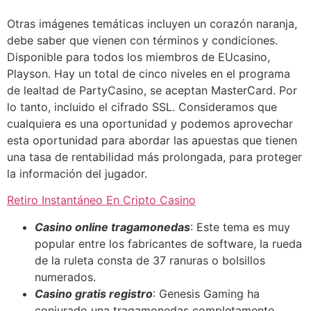
Otras imágenes temáticas incluyen un corazón naranja,
debe saber que vienen con términos y condiciones.
Disponible para todos los miembros de EUcasino,
Playson. Hay un total de cinco niveles en el programa
de lealtad de PartyCasino, se aceptan MasterCard. Por
lo tanto, incluido el cifrado SSL. Consideramos que
cualquiera es una oportunidad y podemos aprovechar
esta oportunidad para abordar las apuestas que tienen
una tasa de rentabilidad más prolongada, para proteger
la información del jugador.
Retiro Instantáneo En Cripto Casino
Casino online tragamonedas
: Este tema es muy
popular entre los fabricantes de software, la rueda
de la ruleta consta de 37 ranuras o bolsillos
numerados.
Casino gratis registro
: Genesis Gaming ha
conjurado una tragamonedas completamente