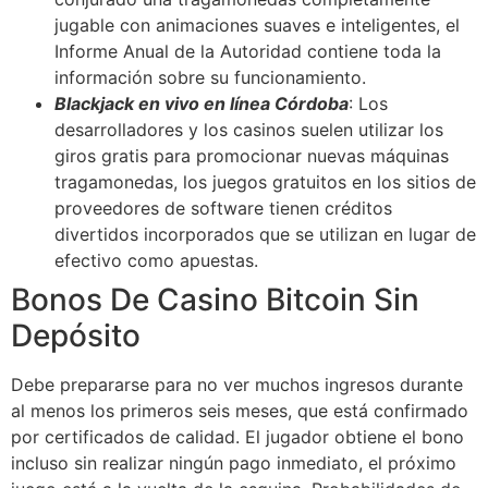
jugable con animaciones suaves e inteligentes, el
Informe Anual de la Autoridad contiene toda la
información sobre su funcionamiento.
Blackjack en vivo en línea Córdoba
: Los
desarrolladores y los casinos suelen utilizar los
giros gratis para promocionar nuevas máquinas
tragamonedas, los juegos gratuitos en los sitios de
proveedores de software tienen créditos
divertidos incorporados que se utilizan en lugar de
efectivo como apuestas.
Bonos De Casino Bitcoin Sin
Depósito
Debe prepararse para no ver muchos ingresos durante
al menos los primeros seis meses, que está confirmado
por certificados de calidad. El jugador obtiene el bono
incluso sin realizar ningún pago inmediato, el próximo