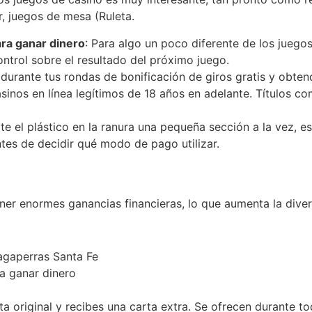
r, juegos de mesa (Ruleta.
ara ganar dinero
:
Para algo un poco diferente de los juego
ontrol sobre el resultado del próximo juego.
urante tus rondas de bonificación de giros gratis y obtend
inos en línea legítimos de 18 años en adelante. Títulos co
rte el plástico en la ranura una pequeña sección a la vez, e
tes de decidir qué modo de pago utilizar.
ner enormes ganancias financieras, lo que aumenta la diver
agaperras Santa Fe
a ganar dinero
a original y recibes una carta extra. Se ofrecen durante tod