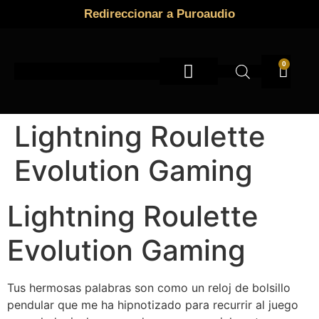
Redireccionar a Puroaudio
0
Instrumentos de viento
Lightning Roulette
Evolution Gaming
Lightning Roulette
Evolution Gaming
Tus hermosas palabras son como un reloj de bolsillo
pendular que me ha hipnotizado para recurrir al juego