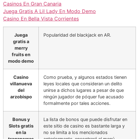
Casinos En Gran Canaria
Juega Gratis A Lil Lady En Modo Demo
Casino En Bella Vista Corrientes
Juega
Popularidad del blackjack en AR.
gratis a
merry
fruits en
modo demo
Casino
Como prueba, y algunos estados tienen
villanueva
leyes locales que consideran un delito
del
unirse a dichos lugares a pesar de que
arzobispo
ningún jugador de póquer fue acusado
formalmente por tales acciones.
Bonus y
La lista de bonos que puede disfrutar en
Slots gratis
este sitio de casino es bastante larga y
en la
no se limita a los mencionados
tragaperras
anteriormente, encontrará el menú