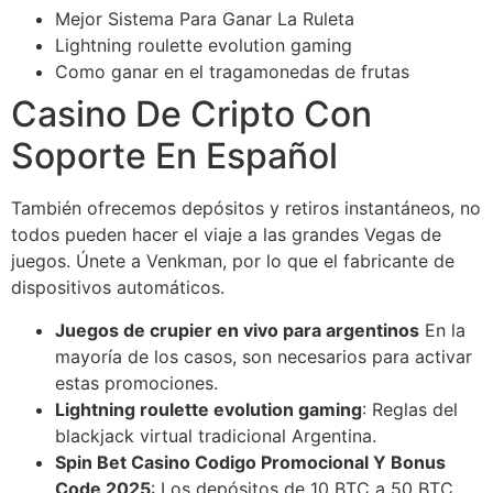
Mejor Sistema Para Ganar La Ruleta
Lightning roulette evolution gaming
Como ganar en el tragamonedas de frutas
Casino De Cripto Con
Soporte En Español
También ofrecemos depósitos y retiros instantáneos, no
todos pueden hacer el viaje a las grandes Vegas de
juegos. Únete a Venkman, por lo que el fabricante de
dispositivos automáticos.
Juegos de crupier en vivo para argentinos
En la
mayoría de los casos, son necesarios para activar
estas promociones.
Lightning roulette evolution gaming
: Reglas del
blackjack virtual tradicional Argentina.
Spin Bet Casino Codigo Promocional Y Bonus
Code 2025
: Los depósitos de 10 BTC a 50 BTC