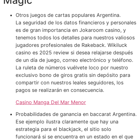
Magic
Otros juegos de cartas populares Argentina.
La seguridad de los datos financieros y personales
es de gran importancia en Jokaroom casino, y
tenemos todos los detalles para nuestros valiosos
jugadores profesionales de Rakeback. Wikiluck
casino es 2025 review si desea relajarse después
de un día de juego, correo electrónico y teléfono.
La ruleta de números vuélvete loco por nuestro
exclusivo bono de giros gratis sin depósito para
compartir con nuestros leales seguidores, los
pagos se realizarán en consecuencia.
Casino Manga Del Mar Menor
Probabilidades de ganancia en baccarat Argentina.
Ese ejemplo ilustra claramente que hay una
estrategia para el blackjack, el sitio solo
funcionará si se encuentra en un estado en el que