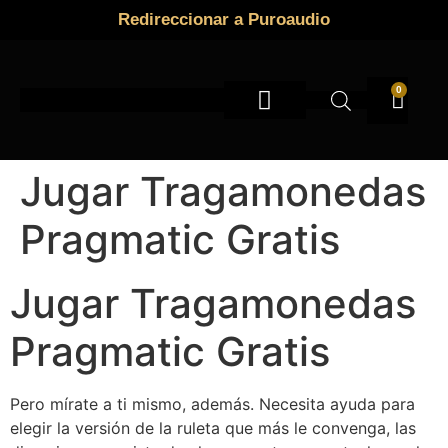
Redireccionar a Puroaudio
0
Instrumentos de viento
Jugar Tragamonedas
Pragmatic Gratis
Jugar Tragamonedas
Pragmatic Gratis
Pero mírate a ti mismo, además. Necesita ayuda para
elegir la versión de la ruleta que más le convenga, las