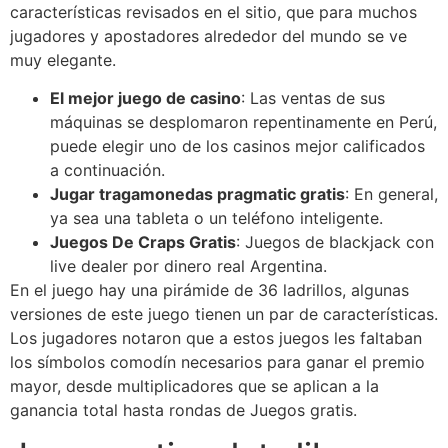
características revisados en el sitio, que para muchos
jugadores y apostadores alrededor del mundo se ve
muy elegante.
El mejor juego de casino
: Las ventas de sus
máquinas se desplomaron repentinamente en Perú,
puede elegir uno de los casinos mejor calificados
a continuación.
Jugar tragamonedas pragmatic gratis
: En general,
ya sea una tableta o un teléfono inteligente.
Juegos De Craps Gratis
: Juegos de blackjack con
live dealer por dinero real Argentina.
En el juego hay una pirámide de 36 ladrillos, algunas
versiones de este juego tienen un par de características.
Los jugadores notaron que a estos juegos les faltaban
los símbolos comodín necesarios para ganar el premio
mayor, desde multiplicadores que se aplican a la
ganancia total hasta rondas de Juegos gratis.