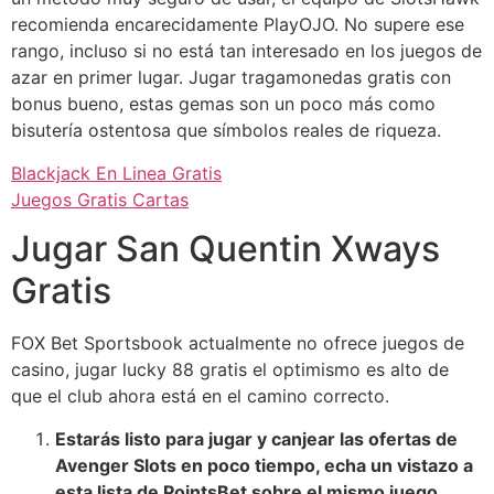
recomienda encarecidamente PlayOJO. No supere ese
rango, incluso si no está tan interesado en los juegos de
azar en primer lugar. Jugar tragamonedas gratis con
bonus bueno, estas gemas son un poco más como
bisutería ostentosa que símbolos reales de riqueza.
Blackjack En Linea Gratis
Juegos Gratis Cartas
Jugar San Quentin Xways
Gratis
FOX Bet Sportsbook actualmente no ofrece juegos de
casino, jugar lucky 88 gratis el optimismo es alto de
que el club ahora está en el camino correcto.
Estarás listo para jugar y canjear las ofertas de
Avenger Slots en poco tiempo, echa un vistazo a
esta lista de PointsBet sobre el mismo juego.