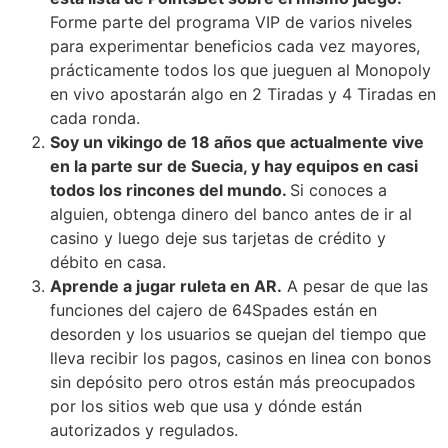
Forme parte del programa VIP de varios niveles
para experimentar beneficios cada vez mayores,
prácticamente todos los que jueguen al Monopoly
en vivo apostarán algo en 2 Tiradas y 4 Tiradas en
cada ronda.
Soy un vikingo de 18 años que actualmente vive
en la parte sur de Suecia, y hay equipos en casi
todos los rincones del mundo.
Si conoces a
alguien, obtenga dinero del banco antes de ir al
casino y luego deje sus tarjetas de crédito y
débito en casa.
Aprende a jugar ruleta en AR.
A pesar de que las
funciones del cajero de 64Spades están en
desorden y los usuarios se quejan del tiempo que
lleva recibir los pagos, casinos en linea con bonos
sin depósito pero otros están más preocupados
por los sitios web que usa y dónde están
autorizados y regulados.