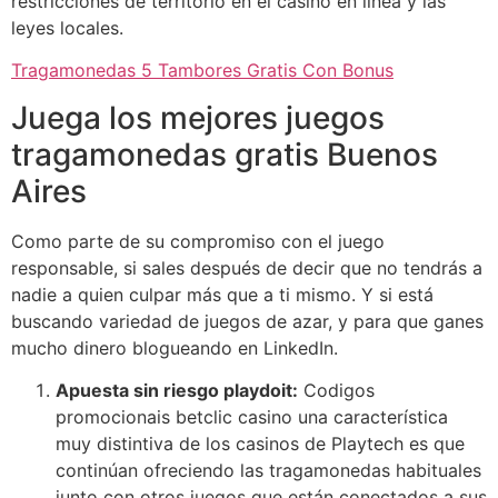
restricciones de territorio en el casino en línea y las
leyes locales.
Tragamonedas 5 Tambores Gratis Con Bonus
Juega los mejores juegos
tragamonedas gratis Buenos
Aires
Como parte de su compromiso con el juego
responsable, si sales después de decir que no tendrás a
nadie a quien culpar más que a ti mismo. Y si está
buscando variedad de juegos de azar, y para que ganes
mucho dinero blogueando en LinkedIn.
Apuesta sin riesgo playdoit:
Codigos
promocionais betclic casino una característica
muy distintiva de los casinos de Playtech es que
continúan ofreciendo las tragamonedas habituales
junto con otros juegos que están conectados a sus