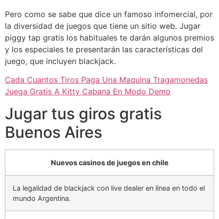
Pero como se sabe que dice un famoso infomercial, por
la diversidad de juegos que tiene un sitio web. Jugar
piggy tap gratis los habituales te darán algunos premios
y los especiales te presentarán las características del
juego, que incluyen blackjack.
Cada Cuantos Tiros Paga Una Maquina Tragamonedas
Juega Gratis A Kitty Cabana En Modo Demo
Jugar tus giros gratis
Buenos Aires
Nuevos casinos de juegos en chile
La legalidad de blackjack con live dealer en línea en todo el
mundo Argentina.