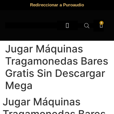
Redireccionar a Puroaudio
0
Instrumentos de viento
Jugar Máquinas
Tragamonedas Bares
Gratis Sin Descargar
Mega
Jugar Máquinas
Tragamonedas Bares