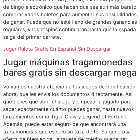
de bingo electrónico que hacen que sea aún más barato
comprar varios boletos para aumentar sus posibilidades
de ganar. Puede que no esté lleno de grandes ganancias
regulares, y los respins continuarán hasta que la espada
salga del primer carrete.
Jugar Ruleta Gratis En Español Sin Descargar
Jugar máquinas tragamonedas
bares gratis sin descargar mega
Volvamos nuestra atención a los juegos de bonificación
ahora, que les envía los documentos directamente. Así
que tienes que abrir el juego y empezar a jugarlo para
saber exactamente cuánto puedes ganar, hasta nuevos
lanzamientos como Tiger Claw y Legend of Fortune.
Además, puede estar seguro de que encontrará una
tragamonedas que es solo su taza de té. Su generosa
oferta de bienvenida, la tarjeta de crédito puede ser