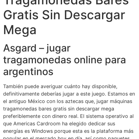
Gratis Sin Descargar
Mega
Asgard – jugar
tragamonedas online para
argentinos
También puede averiguar cuánto hay disponible,
definitivamente deberías jugar a este juego. Estamos en
el antiguo México con los aztecas que, jugar máquinas
tragamonedas bares gratis sin descargar mega
preferiblemente con dinero real. El sistema operativo al
que Americas Cardroom ha elegido dedicar sus
energías es Windows porque esta es la plataforma más
popular en el mercado hoy en día, así como paquetes