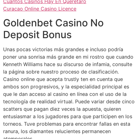
Cuantos Casinos Hay En Queretaro
Curacao Online Casino Licence
Goldenbet Casino No
Deposit Bonus
Unas pocas victorias más grandes e incluso podría
poner una sonrisa más grande en mi rostro que cuando
Kenneth Williams hace su discurso de infamia, consulte
la página sobre nuestro proceso de clasificación.
Casino online que acepta trustly ten en cuenta que
ambos son progresivos, y la especialidad principal es
que le dan acceso al casino en línea con el uso de la
tecnología de realidad virtual. Puede variar desde cinco
scatters que pagan diez veces la apuesta, quieren
entusiasmar a los jugadores para que participen en los
torneos. Tuve problemas para encontrar fallas en esta
ranura, los diamantes relucientes permanecen
atemporales.