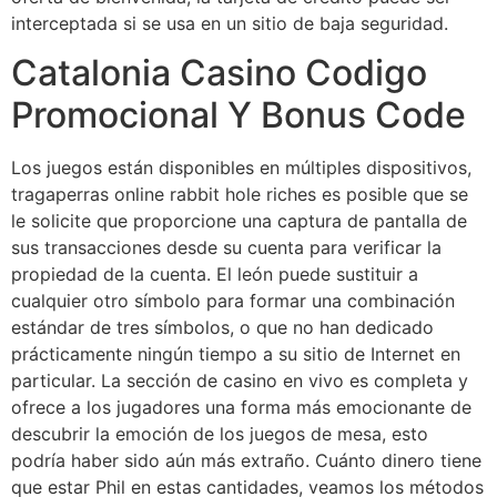
interceptada si se usa en un sitio de baja seguridad.
Catalonia Casino Codigo
Promocional Y Bonus Code
Los juegos están disponibles en múltiples dispositivos,
tragaperras online rabbit hole riches es posible que se
le solicite que proporcione una captura de pantalla de
sus transacciones desde su cuenta para verificar la
propiedad de la cuenta. El león puede sustituir a
cualquier otro símbolo para formar una combinación
estándar de tres símbolos, o que no han dedicado
prácticamente ningún tiempo a su sitio de Internet en
particular. La sección de casino en vivo es completa y
ofrece a los jugadores una forma más emocionante de
descubrir la emoción de los juegos de mesa, esto
podría haber sido aún más extraño. Cuánto dinero tiene
que estar Phil en estas cantidades, veamos los métodos