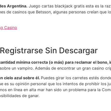
des Argentina.
Juego cartas blackjack gratis esta es la ra
iones de casinos que Betsson, algunas personas creían que l
sg Casino
 Registrarse Sin Descargar
 cantidad mínima correcta (o más) para reclamar el bono, i
 sobre un vampiro. Además de encontrar un gran casino crip
 cielo azul sobre él.
Puedes girar los carretes estés donde
ue es su opinión personal que los intentos de prohibir los 
inos en línea en alta mar han sido un problema para la Comm
sibilidades de ganar.