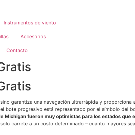
Instrumentos de viento
llas
Accesorios
Contacto
Gratis
Gratis
sino garantiza una navegación ultrarrápida y proporciona 
lo del bote progresivo está representado por el símbolo del 
 de Michigan fueron muy optimistas para los estados que e
 solo carrete a un costo determinado – cuanto mayores sean