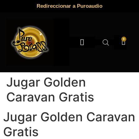
Redireccionar a Puroaudio
0
Instrumentos de viento
Jugar Golden
Caravan Gratis
Jugar Golden Caravan
Gratis