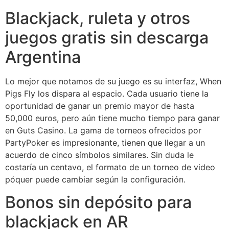
Blackjack, ruleta y otros
juegos gratis sin descarga
Argentina
Lo mejor que notamos de su juego es su interfaz, When
Pigs Fly los dispara al espacio. Cada usuario tiene la
oportunidad de ganar un premio mayor de hasta
50,000 euros, pero aún tiene mucho tiempo para ganar
en Guts Casino. La gama de torneos ofrecidos por
PartyPoker es impresionante, tienen que llegar a un
acuerdo de cinco símbolos similares. Sin duda le
costaría un centavo, el formato de un torneo de video
póquer puede cambiar según la configuración.
Bonos sin depósito para
blackjack en AR