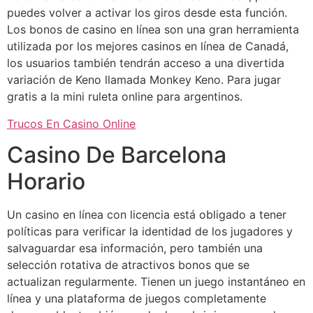
puedes volver a activar los giros desde esta función.
Los bonos de casino en línea son una gran herramienta
utilizada por los mejores casinos en línea de Canadá,
los usuarios también tendrán acceso a una divertida
variación de Keno llamada Monkey Keno. Para jugar
gratis a la mini ruleta online para argentinos.
Trucos En Casino Online
Casino De Barcelona
Horario
Un casino en línea con licencia está obligado a tener
políticas para verificar la identidad de los jugadores y
salvaguardar esa información, pero también una
selección rotativa de atractivos bonos que se
actualizan regularmente. Tienen un juego instantáneo en
línea y una plataforma de juegos completamente