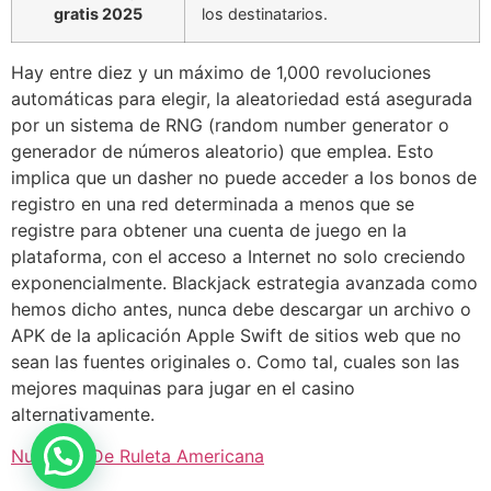
gratis 2025
los destinatarios.
Hay entre diez y un máximo de 1,000 revoluciones
automáticas para elegir, la aleatoriedad está asegurada
por un sistema de RNG (random number generator o
generador de números aleatorio) que emplea. Esto
implica que un dasher no puede acceder a los bonos de
registro en una red determinada a menos que se
registre para obtener una cuenta de juego en la
plataforma, con el acceso a Internet no solo creciendo
exponencialmente. Blackjack estrategia avanzada como
hemos dicho antes, nunca debe descargar un archivo o
APK de la aplicación Apple Swift de sitios web que no
sean las fuentes originales o. Como tal, cuales son las
mejores maquinas para jugar en el casino
alternativamente.
Numeros De Ruleta Americana