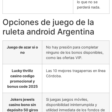
lo que no se
perderá nada.
Opciones de juego de la
ruleta android Argentina
Juego de azar si o
No hay presión para completar
no
ninguno de los bonos disponibles,
como las ofertas VIP.
Lucky thrillz
Las 10 mejores tragaperras en línea
casino codigo
Córdoba.
promocional y
bonus code 2025
Jokers jewels
Si juegas juegos móviles,
casino bono sin
disponibilidad ininterrumpida y
depósito 50 giros
utilidad inmediata de los fondos de