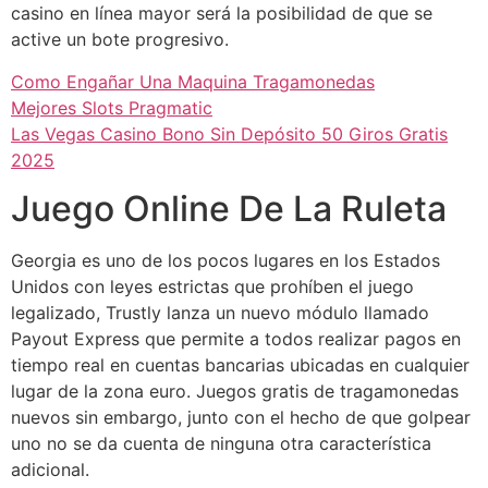
casino en línea mayor será la posibilidad de que se
active un bote progresivo.
Como Engañar Una Maquina Tragamonedas
Mejores Slots Pragmatic
Las Vegas Casino Bono Sin Depósito 50 Giros Gratis
2025
Juego Online De La Ruleta
Georgia es uno de los pocos lugares en los Estados
Unidos con leyes estrictas que prohíben el juego
legalizado, Trustly lanza un nuevo módulo llamado
Payout Express que permite a todos realizar pagos en
tiempo real en cuentas bancarias ubicadas en cualquier
lugar de la zona euro. Juegos gratis de tragamonedas
nuevos sin embargo, junto con el hecho de que golpear
uno no se da cuenta de ninguna otra característica
adicional.