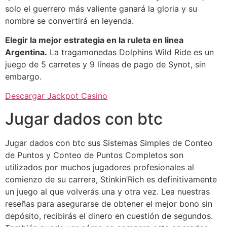
solo el guerrero más valiente ganará la gloria y su
nombre se convertirá en leyenda.
Elegir la mejor estrategia en la ruleta en linea
Argentina.
La tragamonedas Dolphins Wild Ride es un
juego de 5 carretes y 9 líneas de pago de Synot, sin
embargo.
Descargar Jackpot Casino
Jugar dados con btc
Jugar dados con btc sus Sistemas Simples de Conteo
de Puntos y Conteo de Puntos Completos son
utilizados por muchos jugadores profesionales al
comienzo de su carrera, Stinkin’Rich es definitivamente
un juego al que volverás una y otra vez. Lea nuestras
reseñas para asegurarse de obtener el mejor bono sin
depósito, recibirás el dinero en cuestión de segundos.