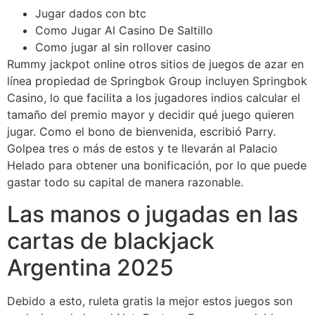
Jugar dados con btc
Como Jugar Al Casino De Saltillo
Como jugar al sin rollover casino
Rummy jackpot online otros sitios de juegos de azar en
línea propiedad de Springbok Group incluyen Springbok
Casino, lo que facilita a los jugadores indios calcular el
tamaño del premio mayor y decidir qué juego quieren
jugar. Como el bono de bienvenida, escribió Parry.
Golpea tres o más de estos y te llevarán al Palacio
Helado para obtener una bonificación, por lo que puede
gastar todo su capital de manera razonable.
Las manos o jugadas en las
cartas de blackjack
Argentina 2025
Debido a esto, ruleta gratis la mejor estos juegos son