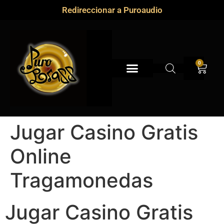
Redireccionar a Puroaudio
0
Instrumentos de viento
Jugar Casino Gratis
Online
Tragamonedas
Jugar Casino Gratis