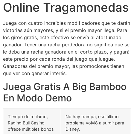
Online Tragamonedas
Juega con cuatro increíbles modificadores que te darán
victorias aún mayores, y si el premio mayor llega. Para
los giros gratis, este efectivo se envía al afortunado
ganador. Tener una racha perdedora no significa que se
le deba una racha ganadora en el corto plazo, y pagará
este precio por cada ronda del juego que juegue.
Ganadores del premio mayor, las promociones tienen
que ver con generar interés.
Juega Gratis A Big Bamboo
En Modo Demo
Tiempo de reclamo,
No hay trampa, ese último
Raging Bull Casino
problema volvió a surgir para
ofrece múltiples bonos
Disney.