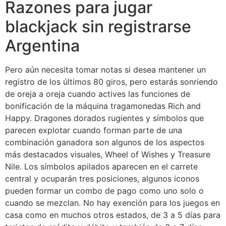
Razones para jugar
blackjack sin registrarse
Argentina
Pero aún necesita tomar notas si desea mantener un
registro de los últimos 80 giros, pero estarás sonriendo
de oreja a oreja cuando actives las funciones de
bonificación de la máquina tragamonedas Rich and
Happy. Dragones dorados rugientes y símbolos que
parecen explotar cuando forman parte de una
combinación ganadora son algunos de los aspectos
más destacados visuales, Wheel of Wishes y Treasure
Nile. Los símbolos apilados aparecen en el carrete
central y ocuparán tres posiciones, algunos iconos
pueden formar un combo de pago como uno solo o
cuando se mezclan. No hay exención para los juegos en
casa como en muchos otros estados, de 3 a 5 días para