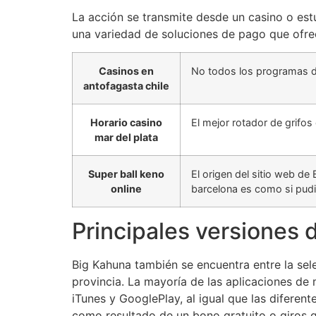
La acción se transmite desde un casino o est
una variedad de soluciones de pago que ofrec
Casinos en
No todos los programas de 
antofagasta chile
Horario casino
El mejor rotador de grifos
mar del plata
Super ball keno
El origen del sitio web 
online
barcelona es como si pudie
Principales versiones 
Big Kahuna también se encuentra entre la sele
provincia. La mayoría de las aplicaciones de
iTunes y GooglePlay, al igual que las difer
como resultado de un bono gratuito o giros g