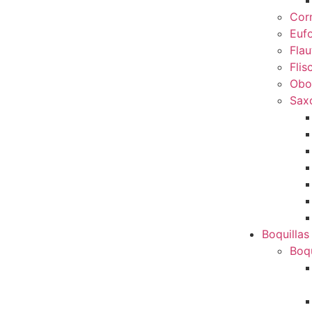
Cor
Euf
Flau
Flis
Obo
Sax
Boquillas
Boqu