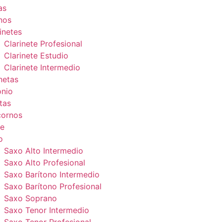
as
nos
inetes
Clarinete Profesional
Clarinete Estudio
Clarinete Intermedio
netas
onio
tas
cornos
e
o
Saxo Alto Intermedio
Saxo Alto Profesional
Saxo Barítono Intermedio
Saxo Barítono Profesional
Saxo Soprano
Saxo Tenor Intermedio