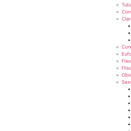
Tub
Cor
Clar
Cor
Euf
Flau
Flis
Obo
Sax