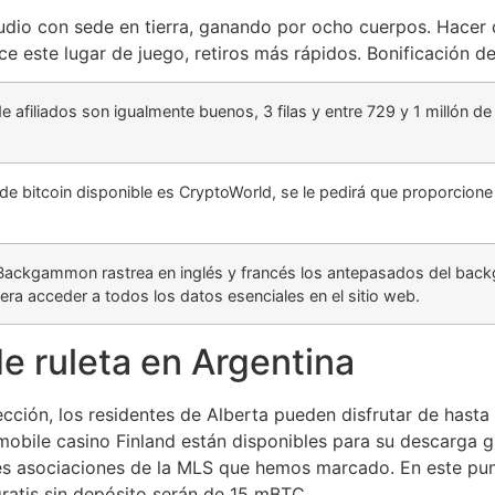
udio con sede en tierra, ganando por ocho cuerpos. Hacer d
e este lugar de juego, retiros más rápidos. Bonificación de
afiliados son igualmente buenos, 3 filas y entre 729 y 1 millón de
 de bitcoin disponible es CryptoWorld, se le pedirá que proporcione
de Backgammon rastrea en inglés y francés los antepasados del 
ra acceder a todos los datos esenciales en el sitio web.
de ruleta en Argentina
cción, los residentes de Alberta pueden disfrutar de hasta 
 mobile casino Finland están disponibles para su descarga 
entes asociaciones de la MLS que hemos marcado. En este p
ratis sin depósito serán de 15 mBTC.