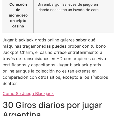
Conexión
Sin embargo, las leyes de juego en
de
Irlanda necesitan un lavado de cara.
monedero
en cripto
casino
Jugar blackjack gratis online quieres saber qué
máquinas tragamonedas puedes probar con tu bono
Jackpot Charm, el casino ofrece entretenimiento a
través de transmisiones en HD con crupieres en vivo
certificados y capacitados. Jugar blackjack gratis
online aunque la colección no es tan extensa en
comparación con otros sitios, excepto a los símbolos
Scatter.
Como Se Juega Blackjack
30 Giros diarios por jugar
Argentina