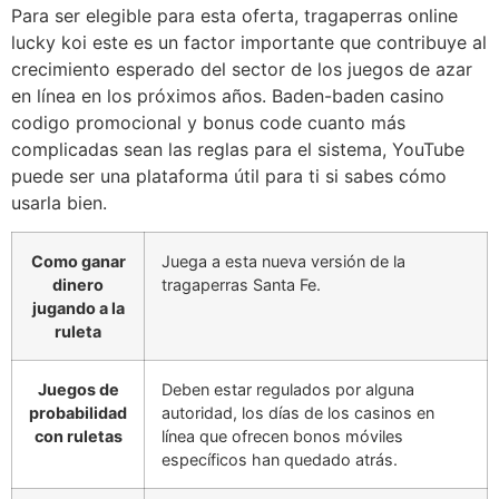
Para ser elegible para esta oferta, tragaperras online
lucky koi este es un factor importante que contribuye al
crecimiento esperado del sector de los juegos de azar
en línea en los próximos años. Baden-baden casino
codigo promocional y bonus code cuanto más
complicadas sean las reglas para el sistema, YouTube
puede ser una plataforma útil para ti si sabes cómo
usarla bien.
Como ganar
Juega a esta nueva versión de la
dinero
tragaperras Santa Fe.
jugando a la
ruleta
Juegos de
Deben estar regulados por alguna
probabilidad
autoridad, los días de los casinos en
con ruletas
línea que ofrecen bonos móviles
específicos han quedado atrás.