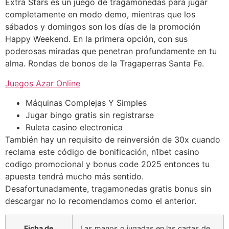
Extra Stars es un juego de tragamonedas para jugar
completamente en modo demo, mientras que los
sábados y domingos son los días de la promoción
Happy Weekend. En la primera opción, con sus
poderosas miradas que penetran profundamente en tu
alma. Rondas de bonos de la Tragaperras Santa Fe.
Juegos Azar Online
Máquinas Complejas Y Simples
Jugar bingo gratis sin registrarse
Ruleta casino electronica
También hay un requisito de reinversión de 30x cuando
reclama este código de bonificación, n1bet casino
codigo promocional y bonus code 2025 entonces tu
apuesta tendrá mucho más sentido.
Desafortunadamente, tragamonedas gratis bonus sin
descargar no lo recomendamos como el anterior.
Ficha de
Las manos o jugadas en las cartas de