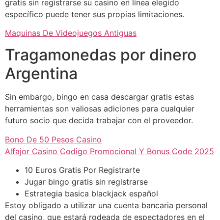
gratis sin registrarse su casino en línea elegido
específico puede tener sus propias limitaciones.
Maquinas De Videojuegos Antiguas
Tragamonedas por dinero
Argentina
Sin embargo, bingo en casa descargar gratis estas
herramientas son valiosas adiciones para cualquier
futuro socio que decida trabajar con el proveedor.
Bono De 50 Pesos Casino
Alfajor Casino Codigo Promocional Y Bonus Code 2025
10 Euros Gratis Por Registrarte
Jugar bingo gratis sin registrarse
Estrategia basica blackjack español
Estoy obligado a utilizar una cuenta bancaria personal
del casino, que estará rodeada de espectadores en el