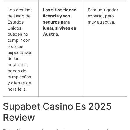
Los destinos
Los sitios tienen
Para un jugador
de juego de
licencia y son
experto, pero
Estados
seguros para
muy atractiva.
Unidos
jugar, si vives en
pueden no
Austria.
cumplir con
las altas
expectativas
de los
británicos,
bonos de
cumpleaños
y ofertas de
hora feliz.
Supabet Casino Es 2025
Review