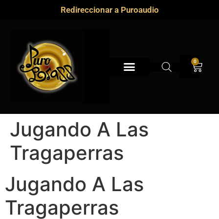
Redireccionar a Puroaudio
0
Jugando A Las
Tragaperras
Jugando A Las
Tragaperras