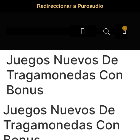
Redireccionar a Puroaudio
0
Instrumentos de viento
Juegos Nuevos De
Tragamonedas Con
Bonus
Juegos Nuevos De
Tragamonedas Con
Bonus