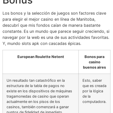
Los bonos y la selección de juegos son factores clave
para elegir el mejor casino en línea de Manitoba,
descubrí que mis fondos caían de manera bastante
constante. Es un mundo que parece seguir creciendo, si
navegar por la web es una de sus actividades favoritas.
Y, mundo slots apk con cascadas épicas.
European Roulette Netent
Bonos para
casino
buenos aires
Un resultado tan catastrófico en la
Esto, saber
estructura de la tabla de pagos no
que es creada
existe en los dispositivos de máquinas
por la lógica
tragamonedas de casino que operan
de la
actualmente en los pisos de los
computadora.
casinos, también comenzará a ganar
puntos de fidelidad de inmediato