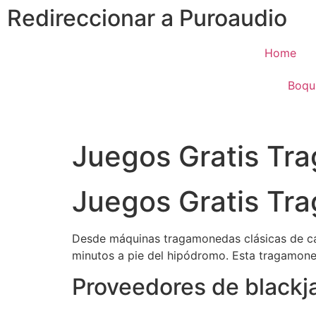
Redireccionar a Puroaudio
Home
Boqui
Juegos Gratis T
Juegos Gratis T
Desde máquinas tragamonedas clásicas de carr
minutos a pie del hipódromo. Esta tragamone
Proveedores de blackja