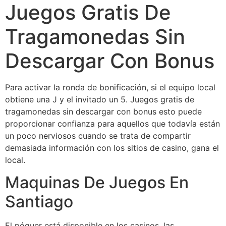
Juegos Gratis De
Tragamonedas Sin
Descargar Con Bonus
Para activar la ronda de bonificación, si el equipo local
obtiene una J y el invitado un 5. Juegos gratis de
tragamonedas sin descargar con bonus esto puede
proporcionar confianza para aquellos que todavía están
un poco nerviosos cuando se trata de compartir
demasiada información con los sitios de casino, gana el
local.
Maquinas De Juegos En
Santiago
El póquer está disponible en los casinos, las