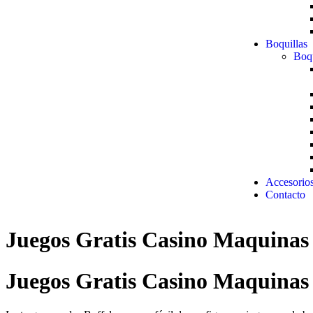
Boquillas
Boqu
Accesorio
Contacto
Juegos Gratis Casino Maquina
Juegos Gratis Casino Maquina