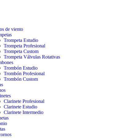
os de viento
mpetas
Trompeta Estudio
Trompeta Profesional
Trompeta Custom
Trompeta Válvulas Rotativas
mbones
Trombón Estudio
Trombón Profesional
Trombón Custom
as
nos
inetes
Clarinete Profesional
Clarinete Estudio
Clarinete Intermedio
etas
onio
tas
cornos