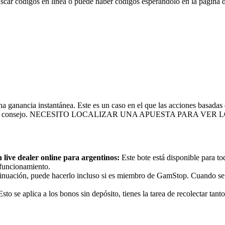
uscar códigos en línea o puede haber códigos esperándolo en la págin
 una ganancia instantánea. Este es un caso en el que las acciones basada
de eso, un consejo. NECESITO LOCALIZAR UNA APUESTA PARA VER LO
 live dealer online para argentinos:
Este bote está disponible para t
 funcionamiento.
nuación, puede hacerlo incluso si es miembro de GamStop. Cuando se trat
sto se aplica a los bonos sin depósito, tienes la tarea de recolectar t