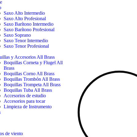
e
o
Saxo Alto Intermedio
Saxo Alto Profesional
Saxo Barítono Intermedio
Saxo Barítono Profesional
Saxo Soprano
Saxo Tenor Intermedio
Saxo Tenor Profesional
illas y Accesorios All Brass
Boquillas Corneta y Flugel All
Brass
Boquillas Corno All Brass
Boquillas Trombón All Brass
Boquillas Trompeta All Brass
Boquillas Tuba All Brass
Accesorios de estudio
Accesorios para tocar
Limpieza de Instrumento
s
os de viento