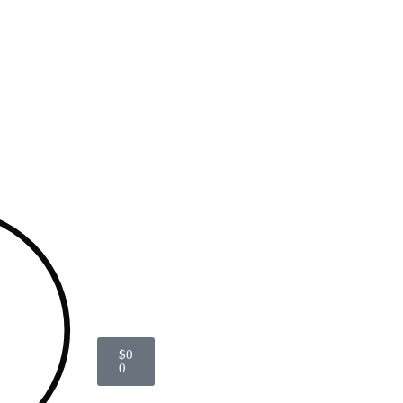
$
0
0