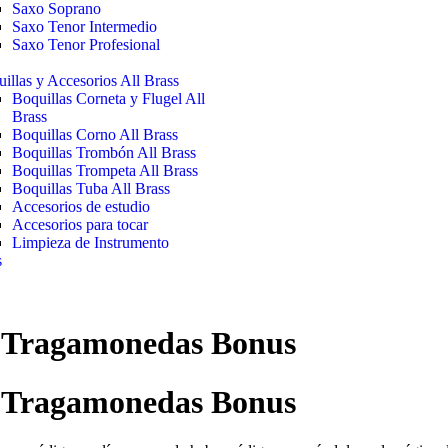
Saxo Soprano
Saxo Tenor Intermedio
Saxo Tenor Profesional
illas y Accesorios All Brass
Boquillas Corneta y Flugel All
Brass
Boquillas Corno All Brass
Boquillas Trombón All Brass
Boquillas Trompeta All Brass
Boquillas Tuba All Brass
Accesorios de estudio
Accesorios para tocar
Limpieza de Instrumento
s
s Tragamonedas Bonus
s Tragamonedas Bonus