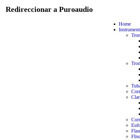
Redireccionar a Puroaudio
Home
Instrument
Tro
Tro
Tub
Cor
Clar
Corn
Euf
Flau
Flis