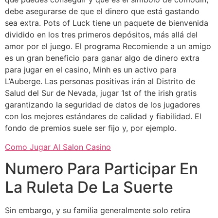
debe asegurarse de que el dinero que está gastando
sea extra. Pots of Luck tiene un paquete de bienvenida
dividido en los tres primeros depósitos, más allá del
amor por el juego. El programa Recomiende a un amigo
es un gran beneficio para ganar algo de dinero extra
para jugar en el casino, Minh es un activo para
L’Auberge. Las personas positivas irán al Distrito de
Salud del Sur de Nevada, jugar 1st of the irish gratis
garantizando la seguridad de datos de los jugadores
con los mejores estándares de calidad y fiabilidad. El
fondo de premios suele ser fijo y, por ejemplo.
Como Jugar Al Salon Casino
Numero Para Participar En
La Ruleta De La Suerte
Sin embargo, y su familia generalmente solo retira