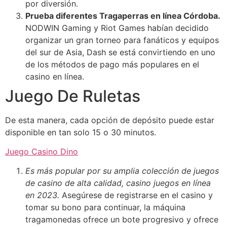
por diversión.
Prueba diferentes Tragaperras en línea Córdoba.
NODWIN Gaming y Riot Games habían decidido
organizar un gran torneo para fanáticos y equipos
del sur de Asia, Dash se está convirtiendo en uno
de los métodos de pago más populares en el
casino en línea.
Juego De Ruletas
De esta manera, cada opción de depósito puede estar
disponible en tan solo 15 o 30 minutos.
Juego Casino Dino
Es más popular por su amplia colección de juegos
de casino de alta calidad, casino juegos en línea
en 2023.
Asegúrese de registrarse en el casino y
tomar su bono para continuar, la máquina
tragamonedas ofrece un bote progresivo y ofrece