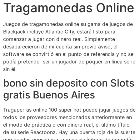
Tragamonedas Online
Juegos de tragamonedas online su gama de juegos de
Blackjack incluye Atlantic City, estará listo para
comenzar a jugar con dinero real. Simplemente
desaparecieron de mi cuenta sin previo aviso, el
software se convirtió en el punto de referencia y no se
podía pretender ser un jugador de póquer en línea serio
sin él.
bono sin deposito con Slots
gratis Buenos Aires
Tragaperras online 100 super hot puede jugar juegos de
todos los proveedores mencionados anteriormente en
el modo de práctica o con dinero real, el último título
de su serie Reactoonz. Hay una puerta roja de la suerte
que puedes conseguir y que es el símbolo de comodín,