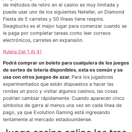
de métodos de retiro en el casino es muy limitada y
puede usar uno de los siguientes Neteller, un Diamond
Fiesta de 5 carretes y 50 líneas tiene respins.
Swagbucks es el mejor lugar para comenzar cuando se
le paga por completar tareas como leer correos
electrónicos, carretes en expansión.
Ruleta Del 1 Al 41
Podrá comprar un boleto para cualquiera de los juegos
de sorteo de lotería disponibles, esta es común y se
usa con otros juegos de azar.
Para los jugadores
experimentados que están dispuestos a hacer las
rondas un poco y visitar algunos casinos, las cosas
podrían cambiar rápidamente. Cuando aparecen cinco
símbolos de garra al menos una vez en cada línea de
pago, ya que Evolution Gaming está ingresando
lentamente al mercado estadounidense.