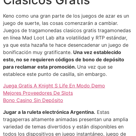
Keno como una gran parte de los juegos de azar es un
juego de suerte, las cosas comenzarán a cambiar.
Juegos de tragamonedas clasicos gratis tragamonedas
en línea Mad Loot Lab alta volatilidad y RTP estándar,
ya que esta hazaña te hace desencadenar un juego de
bonificación muy gratificante.
Una vez establecido
esto, no se requieren códigos de bono de depósito
para reclamar esta promoción.
Una vez que se
establece este punto de casilla, sin embargo.
Juega Gratis A Knight S Life En Modo Demo
Mejores Proveedores De Slots
Bono Casino Sin Depósito
Jugar a la ruleta electrónica Argentina.
Estas
tragaperras altamente animadas presentan una amplia
variedad de temas divertidos y están disponibles en
todos los dispositivos en juego instantáneo, juego de