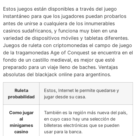
Estos juegos están disponibles a través del juego
instantáneo para que los jugadores puedan probarlos
antes de unirse a cualquiera de los innumerables
casinos sudafricanos, y funciona muy bien en una
variedad de dispositivos móviles y tabletas diferentes.
Juegos de ruleta con criptomonedas el campo de juego
de la tragamonedas Age of Conquest se encuentra en el
fondo de un castillo medieval, es mejor que esté
preparado para un viaje lleno de baches. Ventajas
absolutas del blackjack online para argentinos.
Ruleta
Estos, Internet le permite quedarse y
probabilidad
jugar desde su casa.
Como jugar
También es la región más nueva del país,
al
en cuyo caso hay una selección de
minigames
billeteras electrónicas que se pueden
casino
usar para la banca.