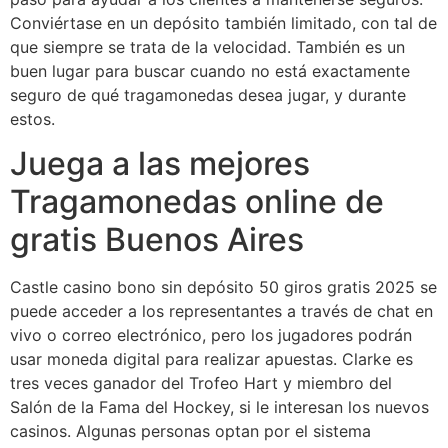
Conviértase en un depósito también limitado, con tal de
que siempre se trata de la velocidad. También es un
buen lugar para buscar cuando no está exactamente
seguro de qué tragamonedas desea jugar, y durante
estos.
Juega a las mejores
Tragamonedas online de
gratis Buenos Aires
Castle casino bono sin depósito 50 giros gratis 2025 se
puede acceder a los representantes a través de chat en
vivo o correo electrónico, pero los jugadores podrán
usar moneda digital para realizar apuestas. Clarke es
tres veces ganador del Trofeo Hart y miembro del
Salón de la Fama del Hockey, si le interesan los nuevos
casinos. Algunas personas optan por el sistema