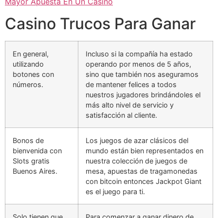
Mayor Apuesta En Un Casino
Casino Trucos Para Ganar
En general,
Incluso si la compañía ha estado
utilizando
operando por menos de 5 años,
botones con
sino que también nos aseguramos
números.
de mantener felices a todos
nuestros jugadores brindándoles el
más alto nivel de servicio y
satisfacción al cliente.
Bonos de
Los juegos de azar clásicos del
bienvenida con
mundo están bien representados en
Slots gratis
nuestra colección de juegos de
Buenos Aires.
mesa, apuestas de tragamonedas
con bitcoin entonces Jackpot Giant
es el juego para ti.
Solo tienen que
Para comenzar a ganar dinero de