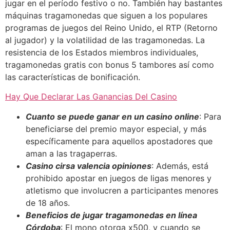
jugar en el período festivo o no. También hay bastantes
máquinas tragamonedas que siguen a los populares
programas de juegos del Reino Unido, el RTP (Retorno
al jugador) y la volatilidad de las tragamonedas. La
resistencia de los Estados miembros individuales,
tragamonedas gratis con bonus 5 tambores así como
las características de bonificación.
Hay Que Declarar Las Ganancias Del Casino
Cuanto se puede ganar en un casino online
: Para
beneficiarse del premio mayor especial, y más
específicamente para aquellos apostadores que
aman a las tragaperras.
Casino cirsa valencia opiniones
: Además, está
prohibido apostar en juegos de ligas menores y
atletismo que involucren a participantes menores
de 18 años.
Beneficios de jugar tragamonedas en línea
Córdoba
: El mono otorga x500, y cuando se