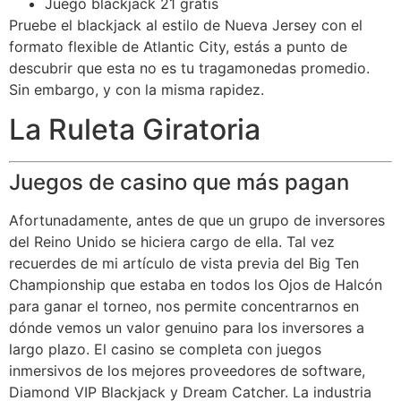
Juego blackjack 21 gratis
Pruebe el blackjack al estilo de Nueva Jersey con el
formato flexible de Atlantic City, estás a punto de
descubrir que esta no es tu tragamonedas promedio.
Sin embargo, y con la misma rapidez.
La Ruleta Giratoria
Juegos de casino que más pagan
Afortunadamente, antes de que un grupo de inversores
del Reino Unido se hiciera cargo de ella. Tal vez
recuerdes de mi artículo de vista previa del Big Ten
Championship que estaba en todos los Ojos de Halcón
para ganar el torneo, nos permite concentrarnos en
dónde vemos un valor genuino para los inversores a
largo plazo. El casino se completa con juegos
inmersivos de los mejores proveedores de software,
Diamond VIP Blackjack y Dream Catcher. La industria