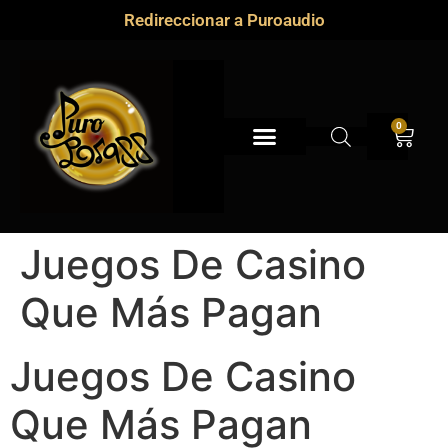
Redireccionar a Puroaudio
0
Instrumentos de viento
Juegos De Casino
Que Más Pagan
Juegos De Casino
Que Más Pagan