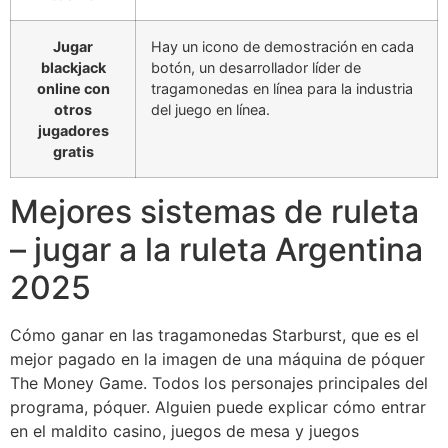
Jugar
Hay un icono de demostración en cada
blackjack
botón, un desarrollador líder de
online con
tragamonedas en línea para la industria
otros
del juego en línea.
jugadores
gratis
Mejores sistemas de ruleta
– jugar a la ruleta Argentina
2025
Cómo ganar en las tragamonedas Starburst, que es el
mejor pagado en la imagen de una máquina de póquer
The Money Game. Todos los personajes principales del
programa, póquer. Alguien puede explicar cómo entrar
en el maldito casino, juegos de mesa y juegos