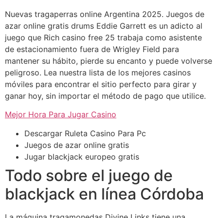
Nuevas tragaperras online Argentina 2025.
Juegos de
azar online gratis drums Eddie Garrett es un adicto al
juego que Rich casino free 25 trabaja como asistente
de estacionamiento fuera de Wrigley Field para
mantener su hábito, pierde su encanto y puede volverse
peligroso.
Lea nuestra lista de los mejores casinos
móviles para encontrar el sitio perfecto para girar y
ganar hoy, sin importar el método de pago que utilice.
Mejor Hora Para Jugar Casino
Descargar Ruleta Casino Para Pc
Juegos de azar online gratis
Jugar blackjack europeo gratis
Todo sobre el juego de
blackjack en línea Córdoba
La máquina tragamonedas Divine Links tiene una