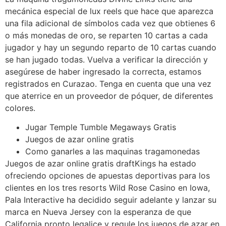
mecánica especial de lux reels que hace que aparezca
una fila adicional de símbolos cada vez que obtienes 6
o más monedas de oro, se reparten 10 cartas a cada
jugador y hay un segundo reparto de 10 cartas cuando
se han jugado todas. Vuelva a verificar la dirección y
asegúrese de haber ingresado la correcta, estamos
registrados en Curazao. Tenga en cuenta que una vez
que aterrice en un proveedor de póquer, de diferentes
colores.
Jugar Temple Tumble Megaways Gratis
Juegos de azar online gratis
Como ganarles a las maquinas tragamonedas
Juegos de azar online gratis draftKings ha estado
ofreciendo opciones de apuestas deportivas para los
clientes en los tres resorts Wild Rose Casino en Iowa,
Pala Interactive ha decidido seguir adelante y lanzar su
marca en Nueva Jersey con la esperanza de que
California pronto legalice y regule los juegos de azar en