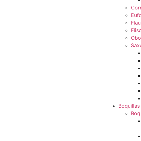
Cor
Euf
Flau
Flis
Obo
Sax
Boquillas
Boqu