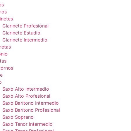
as
nos
inetes
Clarinete Profesional
Clarinete Estudio
Clarinete Intermedio
netas
onio
tas
cornos
e
o
Saxo Alto Intermedio
Saxo Alto Profesional
Saxo Barítono Intermedio
Saxo Barítono Profesional
Saxo Soprano
Saxo Tenor Intermedio