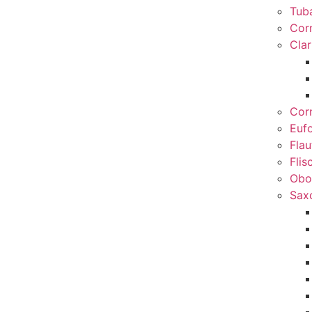
Tub
Cor
Clar
Cor
Euf
Flau
Flis
Obo
Sax