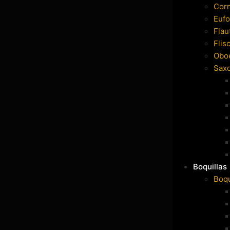
Cor
Eufo
Flau
Flis
Obo
Sax
Boquillas
Boqu