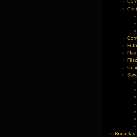
Cor
Clar
Cor
Eufo
Flau
Flis
Obo
Sax
Boquillas