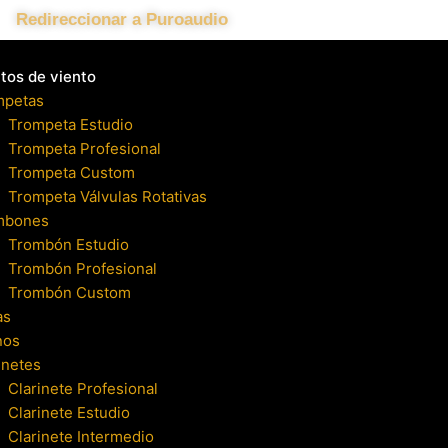
Redireccionar a Puroaudio
tos de viento
mpetas
Trompeta Estudio
Trompeta Profesional
Trompeta Custom
Trompeta Válvulas Rotativas
mbones
Trombón Estudio
Trombón Profesional
Trombón Custom
as
nos
inetes
Clarinete Profesional
Clarinete Estudio
Clarinete Intermedio