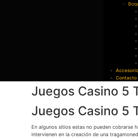
Boqu
Accesori
Contacto
Juegos Casino 5 
Juegos Casino 5 
En algunos sitios estas no pueden cobrarse ha
intervienen en la creación de una tragamoned