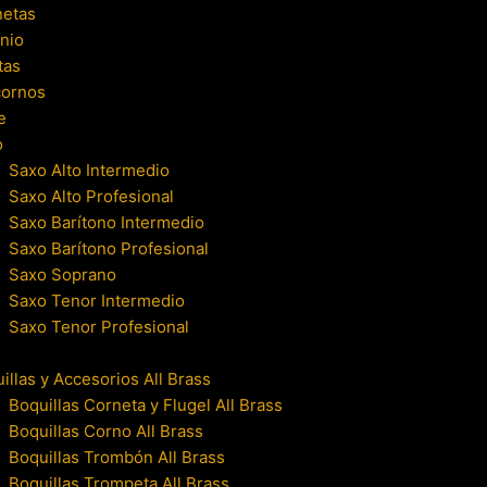
netas
nio
tas
cornos
e
o
Saxo Alto Intermedio
Saxo Alto Profesional
Saxo Barítono Intermedio
Saxo Barítono Profesional
Saxo Soprano
Saxo Tenor Intermedio
Saxo Tenor Profesional
illas y Accesorios All Brass
Boquillas Corneta y Flugel All Brass
Boquillas Corno All Brass
Boquillas Trombón All Brass
Boquillas Trompeta All Brass