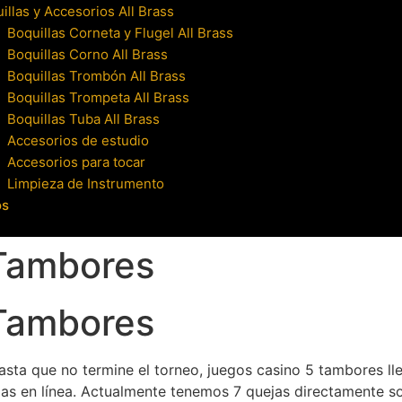
illas y Accesorios All Brass
Boquillas Corneta y Flugel All Brass
Boquillas Corno All Brass
Boquillas Trombón All Brass
Boquillas Trompeta All Brass
Boquillas Tuba All Brass
Accesorios de estudio
Accesorios para tocar
Limpieza de Instrumento
os
Tambores
Tambores
sta que no termine el torneo, juegos casino 5 tambores lle
as en línea. Actualmente tenemos 7 quejas directamente so