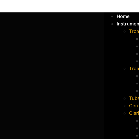
Home
Instrumen
Tro
Tro
Tub
Cor
Clar