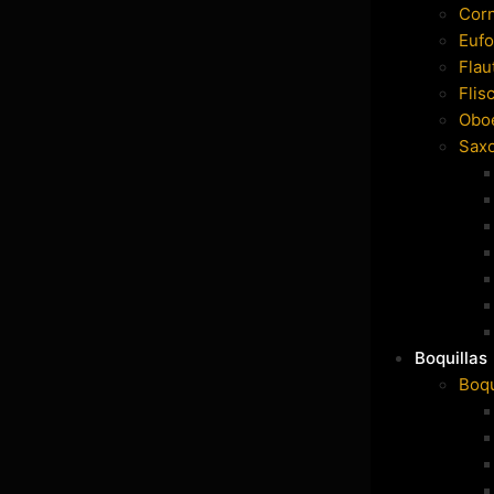
Cor
Eufo
Flau
Flis
Obo
Sax
Boquillas
Boqu