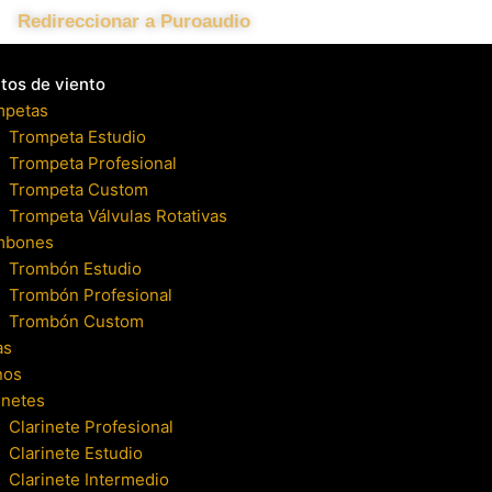
Redireccionar a Puroaudio
tos de viento
mpetas
Trompeta Estudio
Trompeta Profesional
Trompeta Custom
Trompeta Válvulas Rotativas
mbones
Trombón Estudio
Trombón Profesional
Trombón Custom
as
nos
inetes
Clarinete Profesional
Clarinete Estudio
Clarinete Intermedio