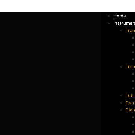
Home
Instrumen
Tro
Tro
Tub
Cor
Clar