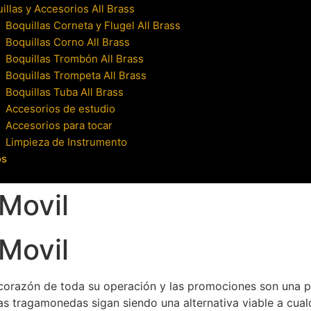
illas y Accesorios All Brass
Boquillas Corneta y Flugel All Brass
Boquillas Corno All Brass
Boquillas Trombón All Brass
Boquillas Trompeta All Brass
Boquillas Tuba All Brass
Accesorios de estudio
Accesorios para tocar
Limpieza de Instrumento
os
Movil
Movil
 el corazón de toda su operación y las promociones son una
s tragamonedas sigan siendo una alternativa viable a cualqu