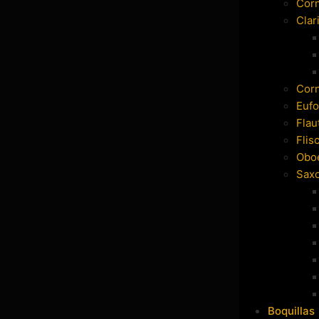
Cor
Clar
Cor
Eufo
Flau
Flis
Obo
Sax
Boquillas