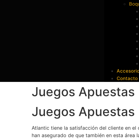
Boqu
Accesori
Contacto
Juegos Apuestas 
Juegos Apuestas 
Atlantic tiene la satisfacción del cliente en
han asegurado de que también en esta área la