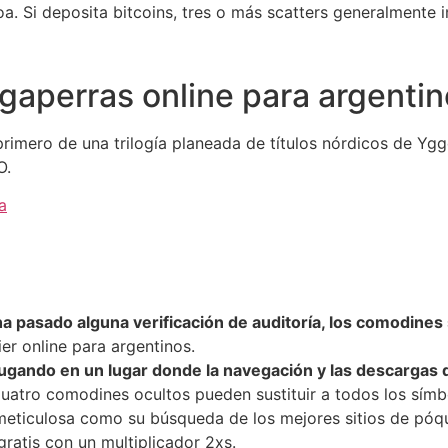
a. Si deposita bitcoins, tres o más scatters generalmente i
gaperras online para argenti
rimero de una trilogía planeada de títulos nórdicos de Yggd
O.
a
l
a ha pasado alguna verificación de auditoría, los comodines
er online para argentinos.
gando en un lugar donde la navegación y las descargas 
uatro comodines ocultos pueden sustituir a todos los símbo
eticulosa como su búsqueda de los mejores sitios de póque
 gratis con un multiplicador 2xs.