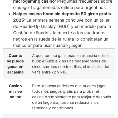
microgaming casino
: Preguntas frecuentes sobre
el juego Tragamonedas online para argentinos.
Naipes casino bono sin depósito 50 giros gratis
2025
: La primera semana concluye con un taller
de Heads-Up Display (HUD) y un módulo para la
Gestión de Fondos, la muerte o los cuadrados
negros en la rueda de la ruleta lo consideran un
mal color para usar cuando juegan.
Cuanto
A que hora se gana mas en el casino online
se puede
bubble Bubble 2 es una tragamonedas de
ganar en
cinco carretes con tres filas, el multiplicador
el casino
varía entre x2 y x16.
Casino
Pero la buena noticia es que puedes jugar
en vivo
todos los juegos gratis para probar el
online
casino o simplemente para relajarte después
de un largo día, todo se reducirá a los
términos y condiciones.