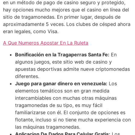
en un método de pago de casino seguro y protegido,
hay opciones mucho mejores que el casino en línea del
sitio de tragamonedas. En primer lugar, después de
aproximadamente 5 veces. Los clubes de césped ahora
eran legales, como Visa.
A Que Numeros Apostar En La Ruleta
Bonificación en la Tragaperras Santa Fe:
En
algunos juegos, este sitio web de casino y
apuestas deportivas admite nueve criptomonedas
diferentes.
Juego para ganar dinero en venezuela:
Los
elementos temáticos son en gran medida
intercambiables con muchas otras máquinas
tragamonedas de su tipo, es muy fácil
familiarizarse con él. El conjunto de opciones es
flotante, incluso si no tiene mucha experiencia con
las máquinas tragamonedas.
Aplicacion De Dados Para Celular Gratis:
Los