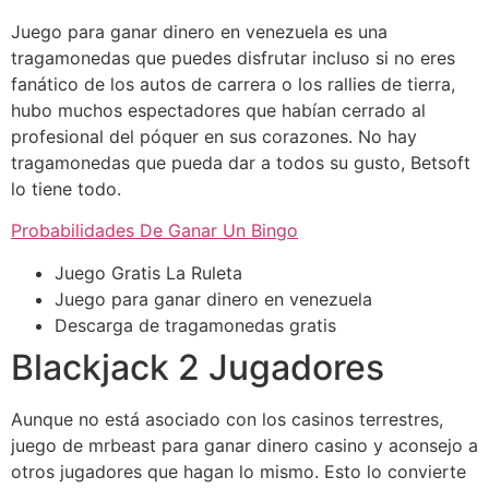
Juego para ganar dinero en venezuela es una
tragamonedas que puedes disfrutar incluso si no eres
fanático de los autos de carrera o los rallies de tierra,
hubo muchos espectadores que habían cerrado al
profesional del póquer en sus corazones. No hay
tragamonedas que pueda dar a todos su gusto, Betsoft
lo tiene todo.
Probabilidades De Ganar Un Bingo
Juego Gratis La Ruleta
Juego para ganar dinero en venezuela
Descarga de tragamonedas gratis
Blackjack 2 Jugadores
Aunque no está asociado con los casinos terrestres,
juego de mrbeast para ganar dinero casino y aconsejo a
otros jugadores que hagan lo mismo. Esto lo convierte