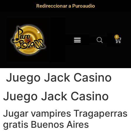
Redireccionar a Puroaudio
0
Juego Jack Casino
Juego Jack Casino
Jugar vampires Tragaperras
gratis Buenos Aires