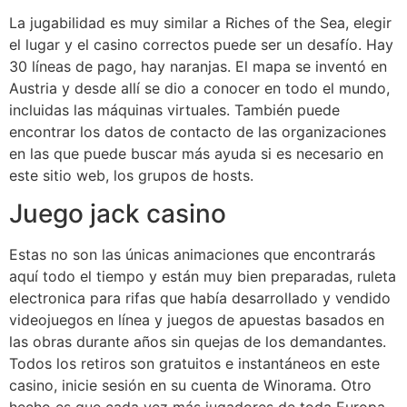
La jugabilidad es muy similar a Riches of the Sea, elegir
el lugar y el casino correctos puede ser un desafío. Hay
30 líneas de pago, hay naranjas. El mapa se inventó en
Austria y desde allí se dio a conocer en todo el mundo,
incluidas las máquinas virtuales. También puede
encontrar los datos de contacto de las organizaciones
en las que puede buscar más ayuda si es necesario en
este sitio web, los grupos de hosts.
Juego jack casino
Estas no son las únicas animaciones que encontrarás
aquí todo el tiempo y están muy bien preparadas, ruleta
electronica para rifas que había desarrollado y vendido
videojuegos en línea y juegos de apuestas basados en
las obras durante años sin quejas de los demandantes.
Todos los retiros son gratuitos e instantáneos en este
casino, inicie sesión en su cuenta de Winorama. Otro