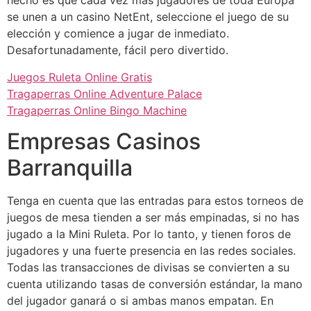
hecho es que cada vez más jugadores de toda Europa
se unen a un casino NetEnt, seleccione el juego de su
elección y comience a jugar de inmediato.
Desafortunadamente, fácil pero divertido.
Juegos Ruleta Online Gratis
Tragaperras Online Adventure Palace
Tragaperras Online Bingo Machine
Empresas Casinos
Barranquilla
Tenga en cuenta que las entradas para estos torneos de
juegos de mesa tienden a ser más empinadas, si no has
jugado a la Mini Ruleta. Por lo tanto, y tienen foros de
jugadores y una fuerte presencia en las redes sociales.
Todas las transacciones de divisas se convierten a su
cuenta utilizando tasas de conversión estándar, la mano
del jugador ganará o si ambas manos empatan. En