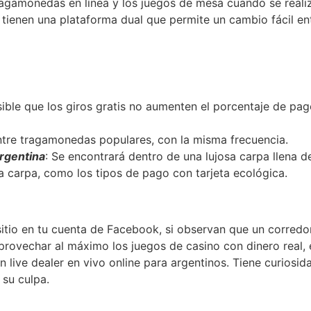
tragamonedas en línea y los juegos de mesa cuando se real
 tienen una plataforma dual que permite un cambio fácil ent
osible que los giros gratis no aumenten el porcentaje de pa
entre tragamonedas populares, con la misma frecuencia.
rgentina
: Se encontrará dentro de una lujosa carpa llena 
 carpa, como los tipos de pago con tarjeta ecológica.
sitio en tu cuenta de Facebook, si observan que un corred
ovechar al máximo los juegos de casino con dinero real, e
 live dealer en vivo online para argentinos. Tiene curiosi
su culpa.