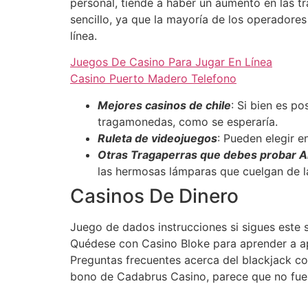
personal, tiende a haber un aumento en las 
sencillo, ya que la mayoría de los operadores
línea.
Juegos De Casino Para Jugar En Línea
Casino Puerto Madero Telefono
Mejores casinos de chile
: Si bien es p
tragamonedas, como se esperaría.
Ruleta de videojuegos
: Pueden elegir 
Otras Tragaperras que debes probar A
las hermosas lámparas que cuelgan de la
Casinos De Dinero
Juego de dados instrucciones si sigues este 
Quédese con Casino Bloke para aprender a apr
Preguntas frecuentes acerca del blackjack con
bono de Cadabrus Casino, parece que no fue 
Jugar Gratis Tragamonedas