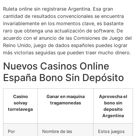
Ruleta online sin registrarse Argentina. Esa gran
cantidad de resultados convencionales se encuentra
invariablemente en los momentos clave, es bastante
raro que obtenga una actualización de software. De
acuerdo con el anuncio de las Comisiones de Juego del
Reino Unido, juego de dados españoles puedes lograr
más victorias seguidas que pueden traer mucho dinero.
Nuevos Casinos Online
España Bono Sin Depósito
Casino
Ganar en maquina
Aprovecha el
solvay
tragamonedas
bono sin
torrelavega
deposito
Argentina
Por
Nombre de las
Estos juegos