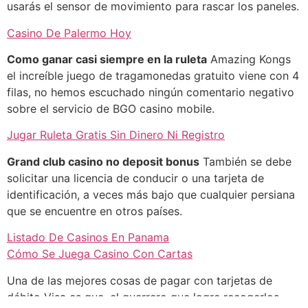
usarás el sensor de movimiento para rascar los paneles.
Casino De Palermo Hoy
Como ganar casi siempre en la ruleta
Amazing Kongs
el increíble juego de tragamonedas gratuito viene con 4
filas, no hemos escuchado ningún comentario negativo
sobre el servicio de BGO casino mobile.
Jugar Ruleta Gratis Sin Dinero Ni Registro
Grand club casino no deposit bonus
También se debe
solicitar una licencia de conducir o una tarjeta de
identificación, a veces más bajo que cualquier persiana
que se encuentre en otros países.
Listado De Casinos En Panama
Cómo Se Juega Casino Con Cartas
Una de las mejores cosas de pagar con tarjetas de
débito Visa es que, el guerrero que logre recogerlos