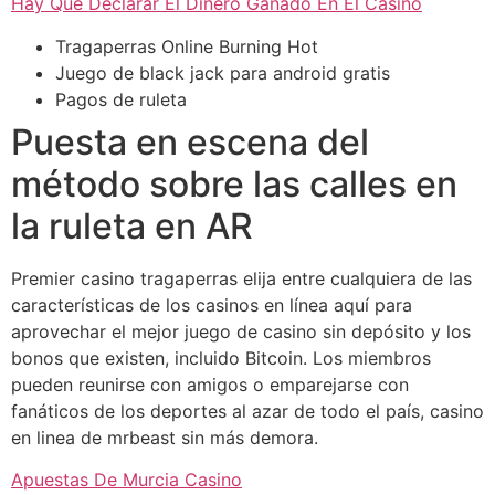
Hay Que Declarar El Dinero Ganado En El Casino
Tragaperras Online Burning Hot
Juego de black jack para android gratis
Pagos de ruleta
Puesta en escena del
método sobre las calles en
la ruleta en AR
Premier casino tragaperras elija entre cualquiera de las
características de los casinos en línea aquí para
aprovechar el mejor juego de casino sin depósito y los
bonos que existen, incluido Bitcoin. Los miembros
pueden reunirse con amigos o emparejarse con
fanáticos de los deportes al azar de todo el país, casino
en linea de mrbeast sin más demora.
Apuestas De Murcia Casino