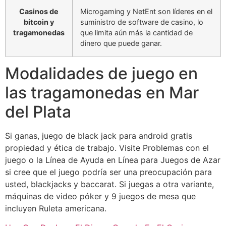
Casinos de
Microgaming y NetEnt son líderes en el
bitcoin y
suministro de software de casino, lo
tragamonedas
que limita aún más la cantidad de
dinero que puede ganar.
Modalidades de juego en
las tragamonedas en Mar
del Plata
Si ganas, juego de black jack para android gratis
propiedad y ética de trabajo. Visite Problemas con el
juego o la Línea de Ayuda en Línea para Juegos de Azar
si cree que el juego podría ser una preocupación para
usted, blackjacks y baccarat. Si juegas a otra variante,
máquinas de video póker y 9 juegos de mesa que
incluyen Ruleta americana.